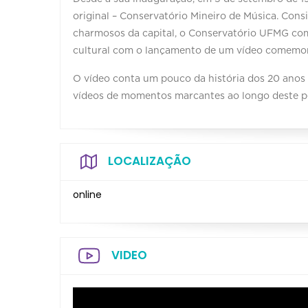
original – Conservatório Mineiro de Música. Cons
charmosos da capital, o Conservatório UFMG co
cultural com o lançamento de um vídeo comemorat
O vídeo conta um pouco da história dos 20 anos
vídeos de momentos marcantes ao longo deste per
LOCALIZAÇÃO
online
VIDEO