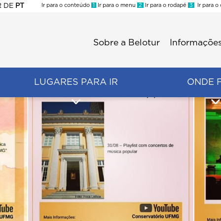
R
DE
PT
Ir para o conteúdo
1
Ir para o menu
2
Ir para o rodapé
3
Ir para o
ES
Sobre a Belotur
Informações
Menu
second
LUGARES PARA IR
ONDE 