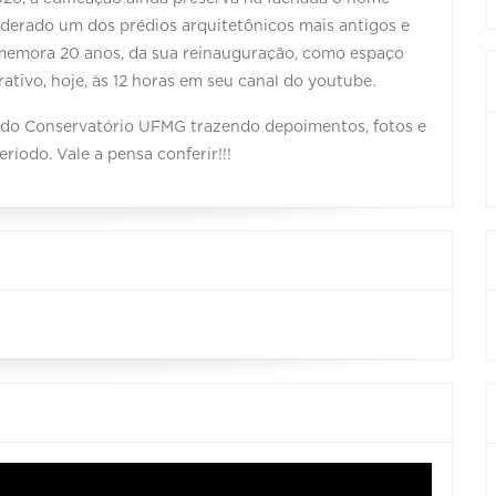
iderado um dos prédios arquitetônicos mais antigos e
memora 20 anos, da sua reinauguração, como espaço
ivo, hoje, às 12 horas em seu canal do youtube.
 do Conservatório UFMG trazendo depoimentos, fotos e
íodo. Vale a pensa conferir!!!