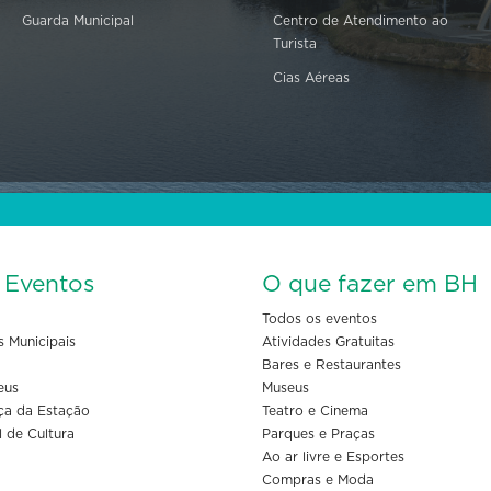
Guarda Municipal
Centro de Atendimento ao
Turista
Cias Aéreas
s Eventos
O que fazer em BH
Todos os eventos
s Municipais
Atividades Gratuitas
Bares e Restaurantes
eus
Museus
ça da Estação
Teatro e Cinema
l de Cultura
Parques e Praças
Ao ar livre e Esportes
Compras e Moda