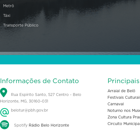
Metrô
Táxi
Transporte Público
Informações de Contato
Principai
Arraial de Belô
Rua Espírito Santo, 527 Centro - Belo
Festivais Culturai
Horizonte, MG, 30160-031
Carnaval
belotur@pbh.gov.br
Noturno nos Mus
Zona Cultura Pra
Circuito Municipa
Spotify
Rádio Belo Horizonte