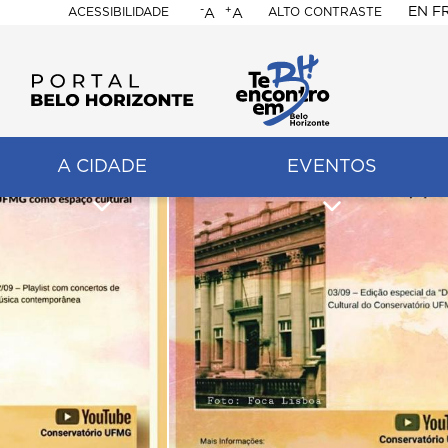
-
+
EN
F
ACESSIBILIDADE
ALTO CONTRASTE
A
A
PORTAL
BELO
HORIZONTE
A CIDADE
EVENTOS
ação
pal