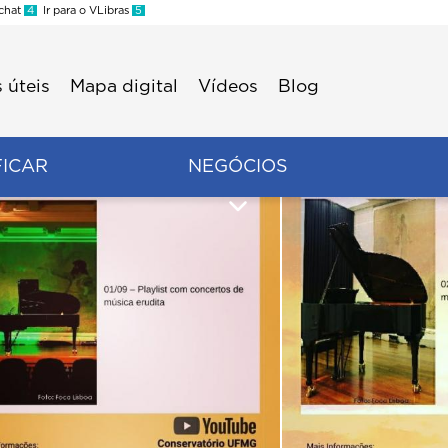
 chat
4
Ir para o VLibras
5
 úteis
Mapa digital
Vídeos
Blog
FICAR
NEGÓCIOS