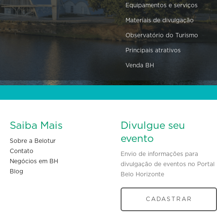
Equipamentos e serviços
Materiais de divulgação
Observatório do Turismo
Principais atrativos
Venda BH
Saiba Mais
Divulgue seu
evento
Sobre a Belotur
Contato
Envio de informações para
Negócios em BH
divulgação de eventos no Portal
Blog
Belo Horizonte
CADASTRAR