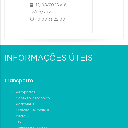
12/08/2026 até
13/08/20
12/08/2026
13/08/2026
19:00 às 22:00
09:00 às
INFORMAÇÕES ÚTEIS
Transporte
Aeroportos
Conexão Aeroporto
Rodoviária
Estação Ferroviária
Metrô
Táxi