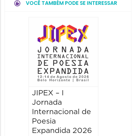
VOCÊ TAMBÉM PODE SE INTERESSAR
JIPEX – I
JIPEX –
Jornada
Jorna
Internacional de
Intern
Poesia
Poesia
Expandida 2026
Expan