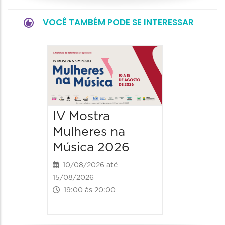
VOCÊ TAMBÉM PODE SE INTERESSAR
JIPEX –
Jorna
Intern
Poesia
IV Mostra
Expan
Mulheres na
12/08/20
Música 2026
12/08/2026
19:00 às
10/08/2026 até
15/08/2026
19:00 às 20:00