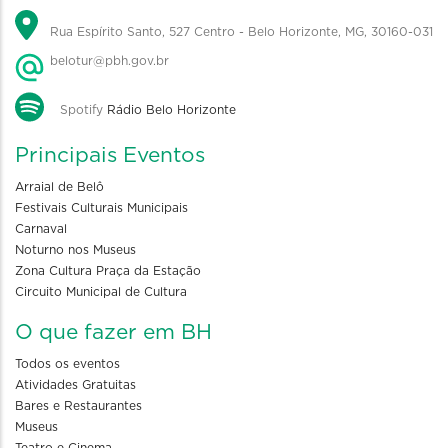
Rua Espírito Santo, 527 Centro - Belo Horizonte, MG, 30160-031
belotur@pbh.gov.br
Spotify
Rádio Belo Horizonte
Principais Eventos
Arraial de Belô
Festivais Culturais Municipais
Carnaval
Noturno nos Museus
Zona Cultura Praça da Estação
Circuito Municipal de Cultura
O que fazer em BH
Todos os eventos
Atividades Gratuitas
Bares e Restaurantes
Museus
Teatro e Cinema