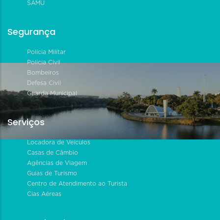
SAMU
Segurança
Polícia Militar
Polícia Civil
Bombeiros
Defesa Civil
Guarda Municipal
Serviços
Locadora de Veículos
Casas de Câmbio
Agências de Viagem
Guias de Turismo
Centro de Atendimento ao Turista
Cias Aéreas