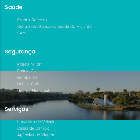
Saúde
Pronto-Socorro
Centro de Atenção à Saúde do Viajante
SAMU
Segurança
Polícia Militar
Polícia Civil
Bombeiros
Defesa Civil
Guarda Municipal
Serviços
Locadora de Veículos
Casas de Câmbio
Agências de Viagem