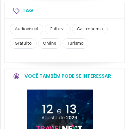
TAG
Audiovisual
Cultural
Gastronomia
Gratuito
Online
Turismo
VOCÊ TAMBÉM PODE SE INTERESSAR
4ª Ediç
Next M
13/08/2
00:00