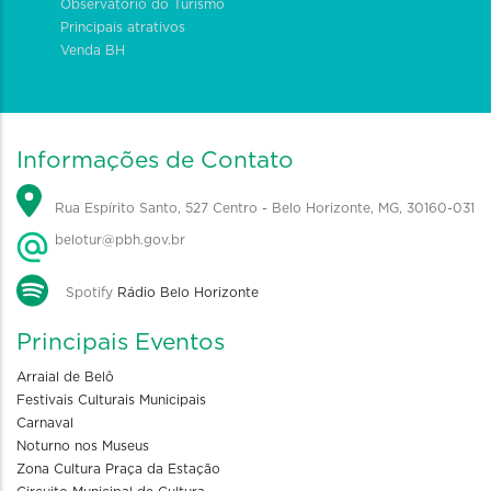
Observatório do Turismo
Principais atrativos
Venda BH
Informações de Contato
Rua Espírito Santo, 527 Centro - Belo Horizonte, MG, 30160-031
belotur@pbh.gov.br
Spotify
Rádio Belo Horizonte
Principais Eventos
Arraial de Belô
Festivais Culturais Municipais
Carnaval
Noturno nos Museus
Zona Cultura Praça da Estação