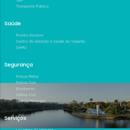
Táxi
Transporte Público
Saúde
Pronto-Socorro
Centro de Atenção à Saúde do Viajante
SAMU
Segurança
Polícia Militar
Polícia Civil
Bombeiros
Defesa Civil
Guarda Municipal
Serviços
Locadora de Veículos