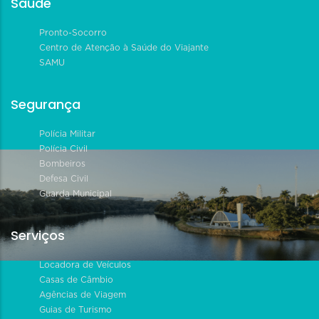
Saúde
Pronto-Socorro
Centro de Atenção à Saúde do Viajante
SAMU
Segurança
Polícia Militar
Polícia Civil
Bombeiros
Defesa Civil
Guarda Municipal
Serviços
Locadora de Veículos
Casas de Câmbio
Agências de Viagem
Guias de Turismo