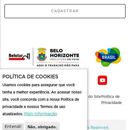
CADASTRAR
POLÍTICA DE COOKIES
Usamos cookies para assegurar que você
tenha a melhor experiência. Ao acessar nosso
Sobre a
Contato
Informaçoes
Mapa do Site
Politica de
site, você concorda com a nossa Política de
Belotur
Üteis
Privacidade
privacidade e nossos Termos de uso
Mais informação
atualizados.
Não, obrigado.
Entendi!
@ Copyright Belotur 2026. All Rights Reserved.