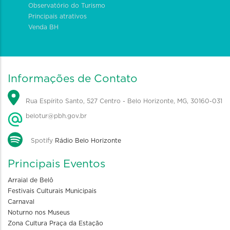
Observatório do Turismo
Principais atrativos
Venda BH
Informações de Contato
Rua Espírito Santo, 527 Centro - Belo Horizonte, MG, 30160-031
belotur@pbh.gov.br
Spotify
Rádio Belo Horizonte
Principais Eventos
Arraial de Belô
Festivais Culturais Municipais
Carnaval
Noturno nos Museus
Zona Cultura Praça da Estação