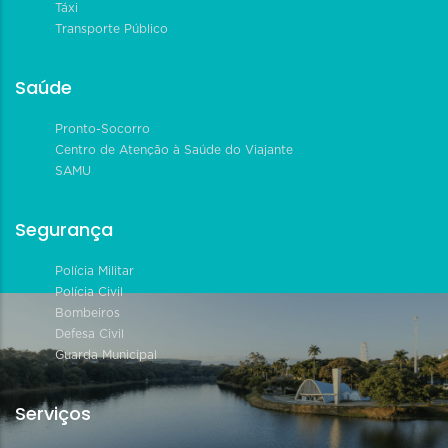
Táxi
Transporte Público
Saúde
Pronto-Socorro
Centro de Atenção à Saúde do Viajante
SAMU
Segurança
Polícia Militar
Polícia Civil
Bombeiros
Defesa Civil
Guarda Municipal
Serviços