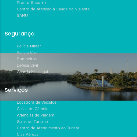
Pronto-Socorro
Centro de Atenção à Saúde do Viajante
SAMU
Segurança
Polícia Militar
Polícia Civil
Bombeiros
Defesa Civil
Guarda Municipal
Serviços
Locadora de Veículos
Casas de Câmbio
Agências de Viagem
Guias de Turismo
Centro de Atendimento ao Turista
Cias Aéreas