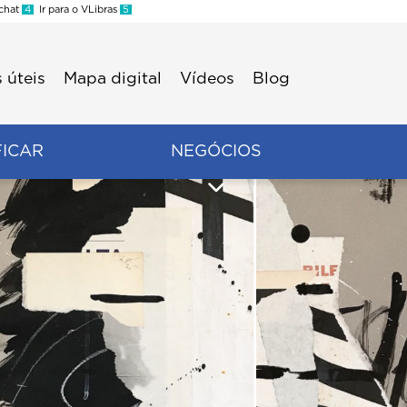
 chat
4
Ir para o VLibras
5
 úteis
Mapa digital
Vídeos
Blog
FICAR
NEGÓCIOS