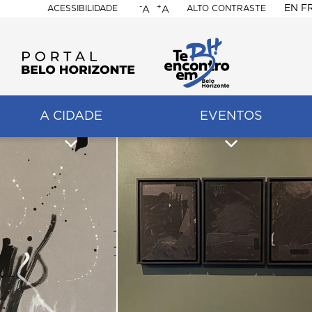
-
+
EN
F
ACESSIBILIDADE
ALTO CONTRASTE
A
A
PORTAL
BELO
HORIZONTE
A CIDADE
EVENTOS
ação
pal