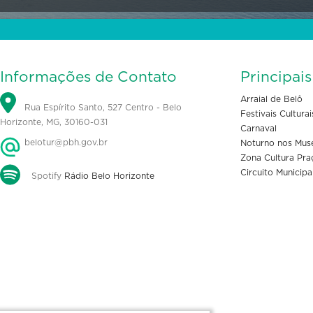
Informações de Contato
Principai
Arraial de Belô
Rua Espírito Santo, 527 Centro - Belo
Festivais Culturai
Horizonte, MG, 30160-031
Carnaval
belotur@pbh.gov.br
Noturno nos Mus
Zona Cultura Pra
Circuito Municipa
Spotify
Rádio Belo Horizonte