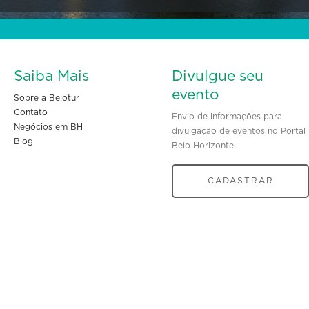
Saiba Mais
Divulgue seu
evento
Sobre a Belotur
Contato
Envio de informações para
Negócios em BH
divulgação de eventos no Portal
Blog
Belo Horizonte
CADASTRAR