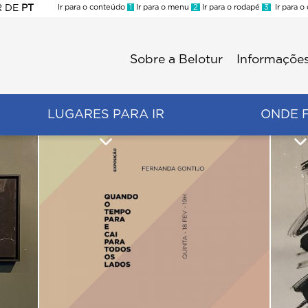
R
DE
PT
Ir para o conteúdo
1
Ir para o menu
2
Ir para o rodapé
3
Ir para o
ES
Sobre a Belotur
Informações
Menu
second
LUGARES PARA IR
ONDE 