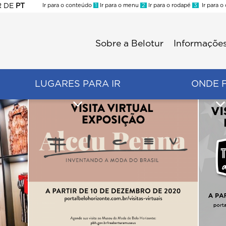
R
DE
PT
Ir para o conteúdo
1
Ir para o menu
2
Ir para o rodapé
3
Ir para o
ES
Sobre a Belotur
Informações
Menu
second
LUGARES PARA IR
ONDE 