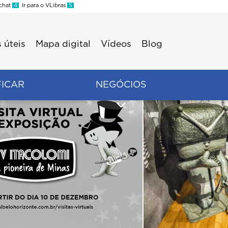
 chat
4
Ir para o VLibras
5
 úteis
Mapa digital
Vídeos
Blog
FICAR
NEGÓCIOS