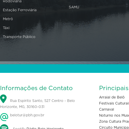
Rodoviária
SAMU
Estação Ferroviária
Metrô
Táxi
Transporte Público
Informações de Contato
Principai
Arraial de Belô
Rua Espírito Santo, 527 Centro - Belo
Festivais Culturai
Horizonte, MG, 30160-031
Carnaval
belotur@pbh.gov.br
Noturno nos Mus
Zona Cultura Pra
Circuito Municipa