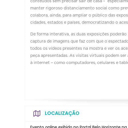
conteúdos sem precisar sair de casa – especialm
manter rigoroso distanciamento social como pre
colabora, ainda, para ampliar o público das exp
cidades, estados e países, democratizando o aces
De forma interativa, as duas exposições poderão 
captura de imagens que faz com que o espectador
todos os vídeos presentes na mostra e ver os a
peça apresentadas. As visitas virtuais podem ser
à internet – como computadores, celulares e table
LOCALIZAÇÃO
Evento online exibido no Portal Belo Horizonte na p