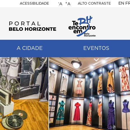
-
+
EN
F
ACESSIBILIDADE
ALTO CONTRASTE
A
A
PORTAL
BELO
HORIZONTE
A CIDADE
EVENTOS
ação
pal