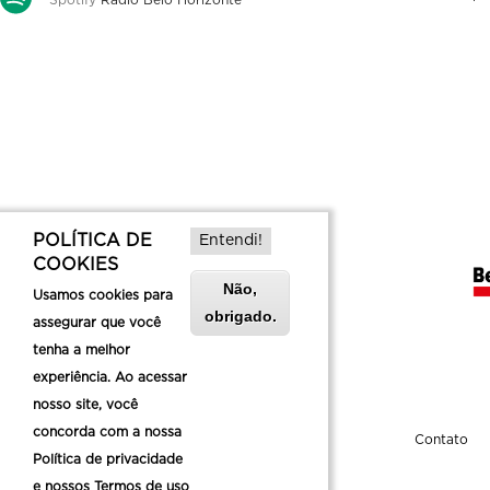
Spotify
Rádio Belo Horizonte
POLÍTICA DE
Entendi!
COOKIES
Não,
Usamos cookies para
obrigado.
assegurar que você
tenha a melhor
experiência. Ao acessar
nosso site, você
concorda com a nossa
Sobre a Belotur
Contato
Política de privacidade
e nossos Termos de uso