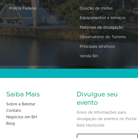
Polícia Federal
Doação de mídias
Equipamentos e serviços
Materiais de divulgação
Observatório do Turismo
Principais atrativos
Venda BH
Saiba Mais
Divulgue seu
evento
Sobre a Belotur
Contato
Envio de informações para
Negócios em BH
divulgação de eventos no Portal
Blog
Belo Horizonte