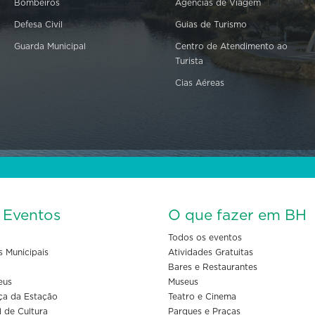
Bombeiros
Agências de Viagem
Defesa Civil
Guias de Turismo
Guarda Municipal
Centro de Atendimento ao
Turista
Cias Aéreas
s Eventos
O que fazer em BH
Todos os eventos
s Municipais
Atividades Gratuitas
Bares e Restaurantes
eus
Museus
ça da Estação
Teatro e Cinema
l de Cultura
Parques e Praças