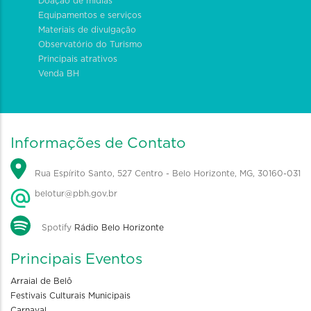
Doação de mídias
Equipamentos e serviços
Materiais de divulgação
Observatório do Turismo
Principais atrativos
Venda BH
Informações de Contato
Rua Espírito Santo, 527 Centro - Belo Horizonte, MG, 30160-031
belotur@pbh.gov.br
Spotify
Rádio Belo Horizonte
Principais Eventos
Arraial de Belô
Festivais Culturais Municipais
Carnaval