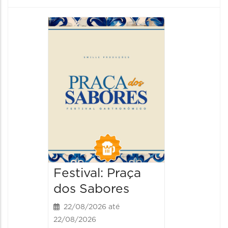
Festiva
da Cer
22/08/20
22/08/202
13:00 às
Festival: Praça
dos Sabores
22/08/2026 até
22/08/2026