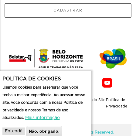
CADASTRAR
POLÍTICA DE COOKIES
Usamos cookies para assegurar que você
tenha a melhor experiência. Ao acessar nosso
Sobre a
Contato
Informaçoes
Mapa do Site
Politica de
site, você concorda com a nossa Política de
Belotur
Üteis
Privacidade
privacidade e nossos Termos de uso
Mais informação
atualizados.
Não, obrigado.
Entendi!
@ Copyright Belotur 2026. All Rights Reserved.