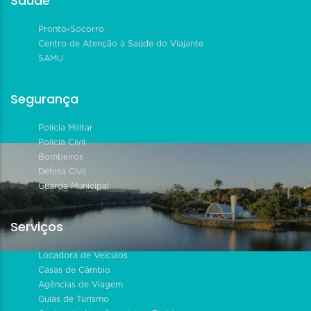
Saúde
Pronto-Socorro
Centro de Atenção à Saúde do Viajante
SAMU
Segurança
Polícia Militar
Polícia Civil
Bombeiros
Defesa Civil
Guarda Municipal
Serviços
Locadora de Veículos
Casas de Câmbio
Agências de Viagem
Guias de Turismo