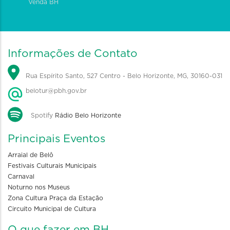
Venda BH
Informações de Contato
Rua Espírito Santo, 527 Centro - Belo Horizonte, MG, 30160-031
belotur@pbh.gov.br
Spotify
Rádio Belo Horizonte
Principais Eventos
Arraial de Belô
Festivais Culturais Municipais
Carnaval
Noturno nos Museus
Zona Cultura Praça da Estação
Circuito Municipal de Cultura
O que fazer em BH