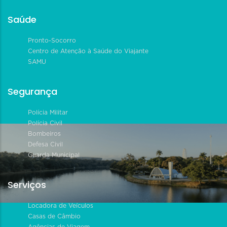
Saúde
Pronto-Socorro
Centro de Atenção à Saúde do Viajante
SAMU
Segurança
Polícia Militar
Polícia Civil
Bombeiros
Defesa Civil
Guarda Municipal
Serviços
Locadora de Veículos
Casas de Câmbio
Agências de Viagem