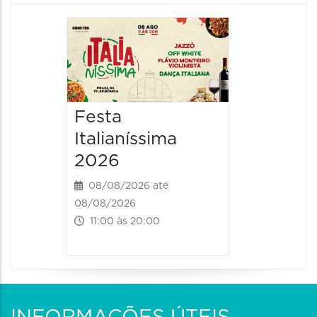
Board
Biblio
SESIM
08/08/20
Festa
08/08/202
Italianíssima
14:00 às
2026
08/08/2026 até
08/08/2026
11:00 às 20:00