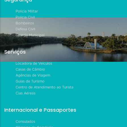
Polícia Militar
Polícia Civil
Bombeiros
Defesa Civil
Guarda Municipal
Serviços
Locadora de Veículos
Casas de Câmbio
Agências de Viagem
Guias de Turismo
Centro de Atendimento ao Turista
Cias Aéreas
Internacional e Passaportes
Consulados