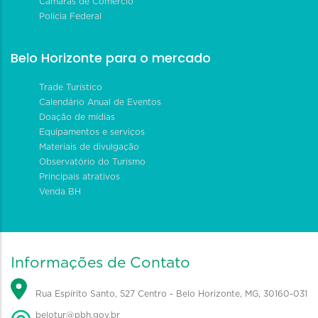
Câmaras de Comércio
Polícia Federal
Belo Horizonte para o mercado
Trade Turístico
Calendário Anual de Eventos
Doação de mídias
Equipamentos e serviços
Materiais de divulgação
Observatório do Turismo
Principais atrativos
Venda BH
Informações de Contato
Rua Espírito Santo, 527 Centro - Belo Horizonte, MG, 30160-031
belotur@pbh.gov.br