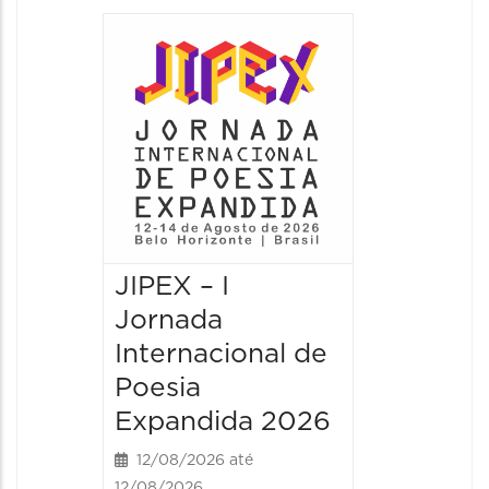
JIPEX – I
JIPEX –
Jornada
Jorna
Internacional de
Intern
Poesia
Poesia
Expandida 2026
Expan
12/08/2026 até
13/08/20
12/08/2026
13/08/2026