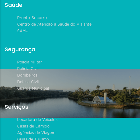
Saúde
Pronto-Socorro
Centro de Atenção à Saúde do Viajante
SAMU
Segurança
Polícia Militar
Polícia Civil
Bombeiros
Defesa Civil
Guarda Municipal
Serviços
Locadora de Veículos
Casas de Câmbio
Agências de Viagem
Guias de Turismo