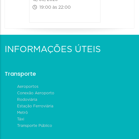
19:00 às 22:00
09:00 às
INFORMAÇÕES ÚTEIS
Transporte
Aeroportos
Conexão Aeroporto
Rodoviária
Estação Ferroviária
Metrô
Táxi
Transporte Público