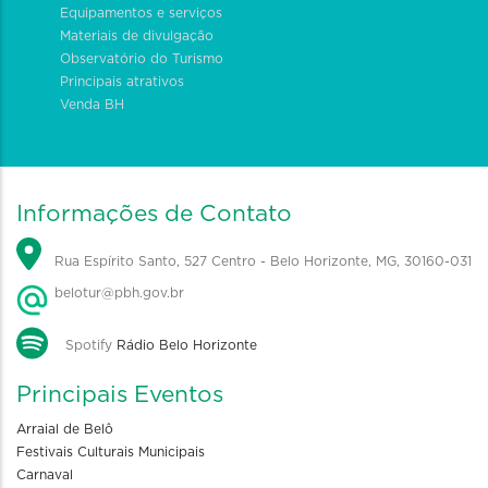
Equipamentos e serviços
Materiais de divulgação
Observatório do Turismo
Principais atrativos
Venda BH
Informações de Contato
Rua Espírito Santo, 527 Centro - Belo Horizonte, MG, 30160-031
belotur@pbh.gov.br
Spotify
Rádio Belo Horizonte
Principais Eventos
Arraial de Belô
Festivais Culturais Municipais
Carnaval