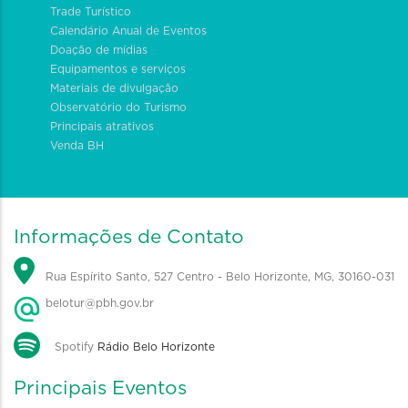
Trade Turístico
Calendário Anual de Eventos
Doação de mídias
Equipamentos e serviços
Materiais de divulgação
Observatório do Turismo
Principais atrativos
Venda BH
Informações de Contato
Rua Espírito Santo, 527 Centro - Belo Horizonte, MG, 30160-031
belotur@pbh.gov.br
Spotify
Rádio Belo Horizonte
Principais Eventos