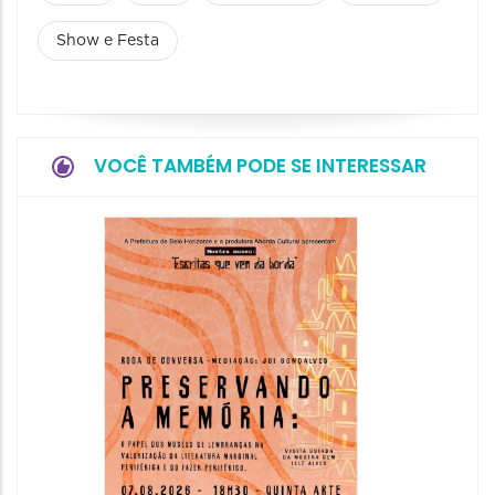
Show e Festa
VOCÊ TAMBÉM PODE SE INTERESSAR
Festa
Italian
2026
08/08/20
08/08/202
11:00 às 