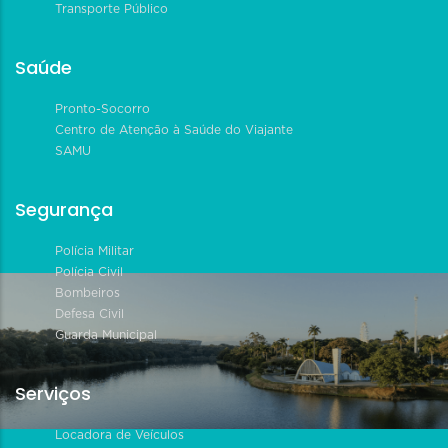
Transporte Público
Saúde
Pronto-Socorro
Centro de Atenção à Saúde do Viajante
SAMU
Segurança
Polícia Militar
Polícia Civil
Bombeiros
Defesa Civil
Guarda Municipal
Serviços
Locadora de Veículos