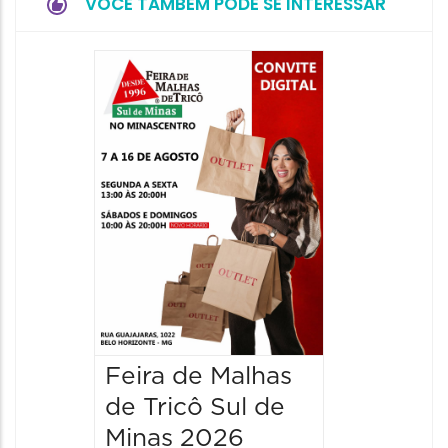
VOCÊ TAMBÉM PODE SE INTERESSAR
18ª Ed
Preto 
Day
18/09/20
19/09/2026
00:00 às
Feira de Malhas
de Tricô Sul de
Minas 2026