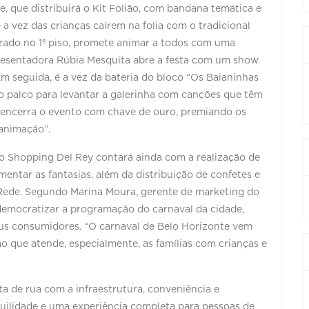
, que distribuirá o Kit Folião, com bandana temática e
 é a vez das crianças caírem na folia com o tradicional
lizado no 1º piso, promete animar a todos com uma
presentadora Rúbia Mesquita abre a festa com um show
Em seguida, é a vez da bateria do bloco “Os Baianinhas
o palco para levantar a galerinha com canções que têm
 encerra o evento com chave de ouro, premiando os
 animação”.
do Shopping Del Rey contará ainda com a realização de
mentar as fantasias, além da distribuição de confetes e
 Rede. Segundo Marina Moura, gerente de marketing do
democratizar a programação do carnaval da cidade,
us consumidores. “O carnaval de Belo Horizonte vem
 que atende, especialmente, as famílias com crianças e
a de rua com a infraestrutura, conveniência e
uilidade e uma experiência completa para pessoas de