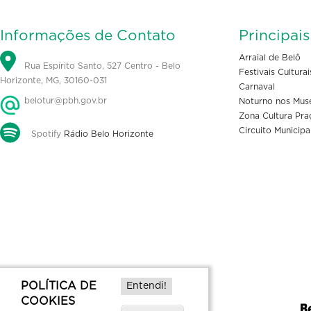
Informações de Contato
Principai
Arraial de Belô
Rua Espírito Santo, 527 Centro - Belo
Festivais Culturai
Horizonte, MG, 30160-031
Carnaval
belotur@pbh.gov.br
Noturno nos Mus
Zona Cultura Pra
Circuito Municipa
Spotify
Rádio Belo Horizonte
POLÍTICA DE
Entendi!
COOKIES