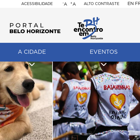
-
+
EN
F
ACESSIBILIDADE
ALTO CONTRASTE
A
A
PORTAL
BELO
HORIZONTE
A CIDADE
EVENTOS
ação
pal