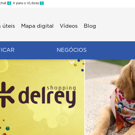
 chat
4
Ir para o VLibras
5
 úteis
Mapa digital
Vídeos
Blog
FICAR
NEGÓCIOS