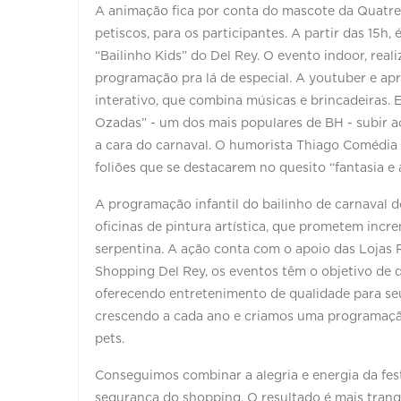
A animação fica por conta do mascote da Quatree
petiscos, para os participantes. A partir das 15h,
“Bailinho Kids” do Del Rey. O evento indoor, rea
programação pra lá de especial. A youtuber e a
interativo, que combina músicas e brincadeiras. 
Ozadas” - um dos mais populares de BH - subir a
a cara do carnaval. O humorista Thiago Comédia
foliões que se destacarem no quesito “fantasia e
A programação infantil do bailinho de carnaval 
oficinas de pintura artística, que prometem incre
serpentina. A ação conta com o apoio das Lojas
Shopping Del Rey, os eventos têm o objetivo de 
oferecendo entretenimento de qualidade para se
crescendo a cada ano e criamos uma programação
pets.
Conseguimos combinar a alegria e energia da fest
segurança do shopping. O resultado é mais tranq