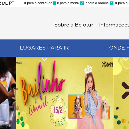
R
DE
PT
Ir para o conteúdo
1
Ir para o menu
2
Ir para o rodapé
3
Ir para o
ES
Sobre a Belotur
Informações
Menu
second
LUGARES PARA IR
ONDE 