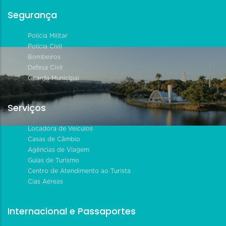
Segurança
Polícia Militar
Polícia Civil
Bombeiros
Defesa Civil
Guarda Municipal
Serviços
Locadora de Veículos
Casas de Câmbio
Agências de Viagem
Guias de Turismo
Centro de Atendimento ao Turista
Cias Aéreas
Internacional e Passaportes