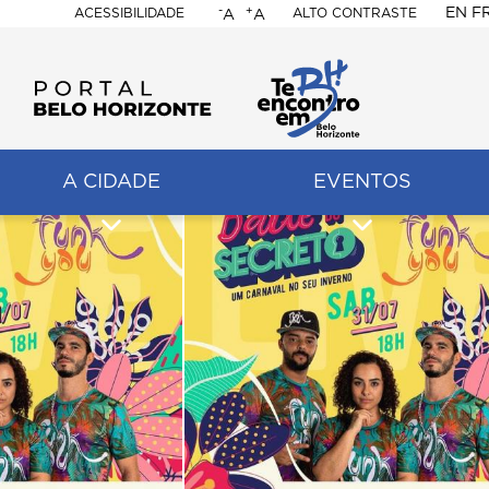
-
+
EN
F
ACESSIBILIDADE
ALTO CONTRASTE
A
A
PORTAL
BELO
HORIZONTE
A CIDADE
EVENTOS
ação
pal