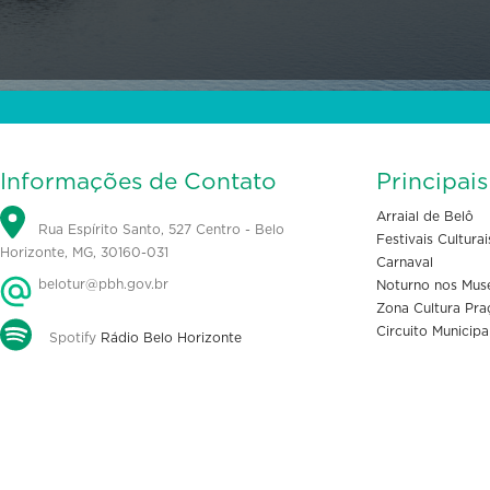
Informações de Contato
Principai
Arraial de Belô
Rua Espírito Santo, 527 Centro - Belo
Festivais Culturai
Horizonte, MG, 30160-031
Carnaval
belotur@pbh.gov.br
Noturno nos Mus
Zona Cultura Pra
Circuito Municipa
Spotify
Rádio Belo Horizonte