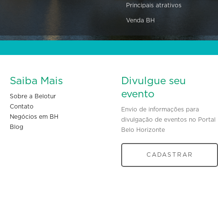
Principais atrativos
Venda BH
Saiba Mais
Divulgue seu
evento
Sobre a Belotur
Contato
Envio de informações para
Negócios em BH
divulgação de eventos no Portal
Blog
Belo Horizonte
CADASTRAR