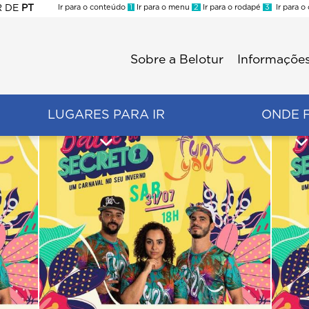
R
DE
PT
Ir para o conteúdo
1
Ir para o menu
2
Ir para o rodapé
3
Ir para o
ES
Sobre a Belotur
Informações
Menu
second
LUGARES PARA IR
ONDE 