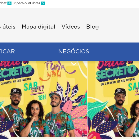
 chat
4
Ir para o VLibras
5
 úteis
Mapa digital
Vídeos
Blog
FICAR
NEGÓCIOS