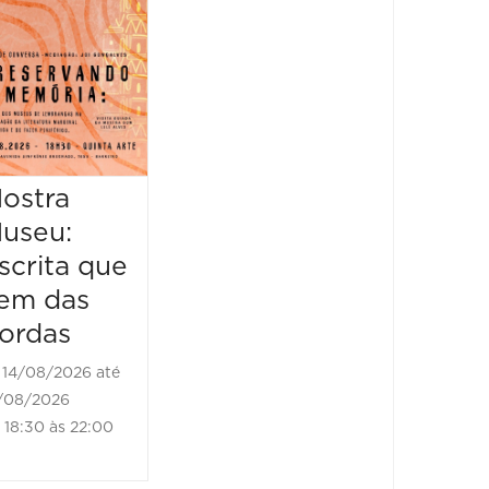
Encantaria
&
Piquenique
Literário
16/08/2026 até
16/08/2026
ostra
Mostr
09:00 às 17:00
useu:
Museu
scrita que
Escrit
em das
vem d
ordas
borda
14/08/2026 até
21/08/2
/08/2026
21/08/202
18:30 às 22:00
18:30 às