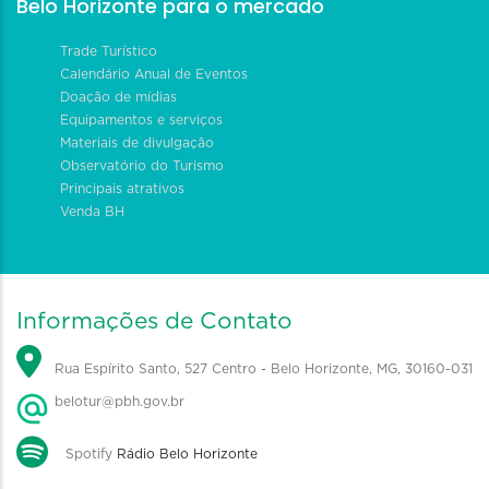
Belo Horizonte para o mercado
Trade Turístico
Calendário Anual de Eventos
Doação de mídias
Equipamentos e serviços
Materiais de divulgação
Observatório do Turismo
Principais atrativos
Venda BH
Informações de Contato
Rua Espírito Santo, 527 Centro - Belo Horizonte, MG, 30160-031
belotur@pbh.gov.br
Spotify
Rádio Belo Horizonte