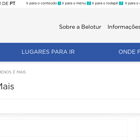
R
DE
PT
Ir para o conteúdo
1
Ir para o menu
2
Ir para o rodapé
3
Ir para o
ES
Sobre a Belotur
Informações
Menu
second
LUGARES PARA IR
ONDE 
MENOS É MAIS
Mais