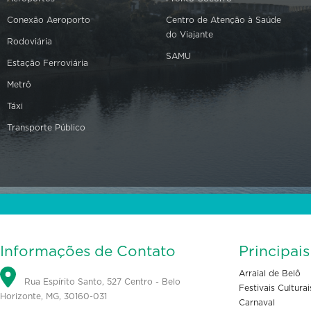
Conexão Aeroporto
Centro de Atenção à Saúde
do Viajante
Rodoviária
SAMU
Estação Ferroviária
Metrô
Táxi
Transporte Público
Informações de Contato
Principai
Arraial de Belô
Rua Espírito Santo, 527 Centro - Belo
Festivais Culturai
Horizonte, MG, 30160-031
Carnaval