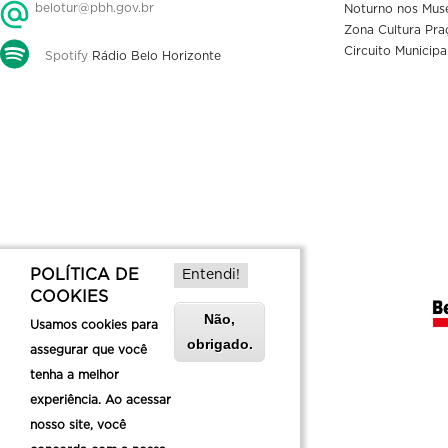
belotur@pbh.gov.br
Noturno nos Mus
Zona Cultura Pra
Circuito Municipa
Spotify
Rádio Belo Horizonte
POLÍTICA DE
Entendi!
COOKIES
Não,
Usamos cookies para
obrigado.
assegurar que você
tenha a melhor
experiência. Ao acessar
nosso site, você