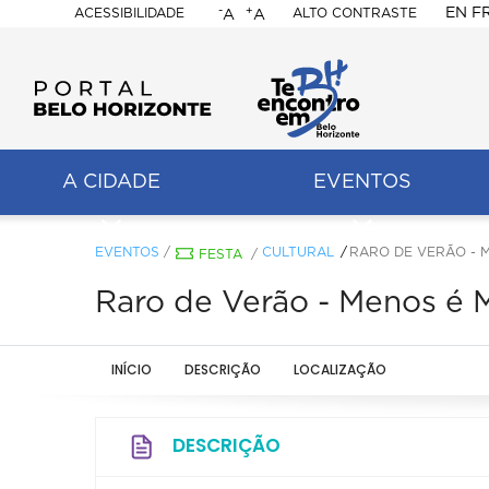
-
+
EN
F
ACESSIBILIDADE
ALTO CONTRASTE
A
A
PORTAL
BELO
HORIZONTE
A CIDADE
EVENTOS
ação
pal
EVENTOS
/
CULTURAL
RARO DE VERÃO - 
FESTA
/
Raro de Verão - Menos é 
INÍCIO
DESCRIÇÃO
LOCALIZAÇÃO
DESCRIÇÃO