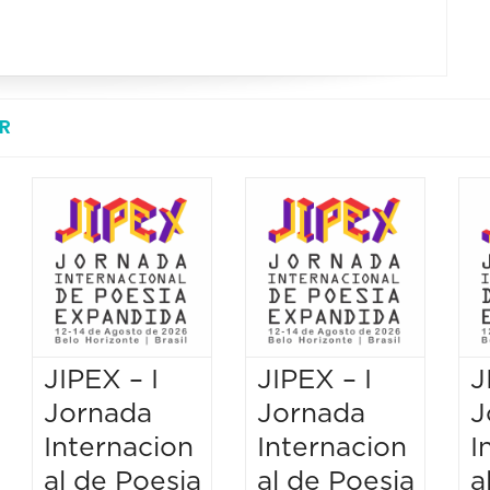
R
JIPEX – I
JIPEX – I
J
Jornada
Jornada
J
Internacion
Internacion
I
al de Poesia
al de Poesia
a