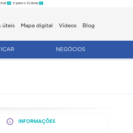
 chat
4
Ir para o VLibras
5
 úteis
Mapa digital
Vídeos
Blog
FICAR
NEGÓCIOS
INFORMAÇÕES