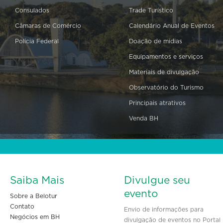
Consulados
Trade Turístico
Câmaras de Comércio
Calendário Anual de Eventos
Polícia Federal
Doação de mídias
Equipamentos e serviços
Materiais de divulgação
Observatório do Turismo
Principais atrativos
Venda BH
Saiba Mais
Divulgue seu
evento
Sobre a Belotur
Contato
Envio de informações para
Negócios em BH
divulgação de eventos no Portal