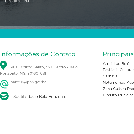
Transporte Público
Informações de Contato
Principai
Arraial de Belô
Rua Espírito Santo, 527 Centro - Belo
Festivais Culturai
Horizonte, MG, 30160-031
Carnaval
belotur@pbh.gov.br
Noturno nos Mus
Zona Cultura Pra
Circuito Municipa
Spotify
Rádio Belo Horizonte