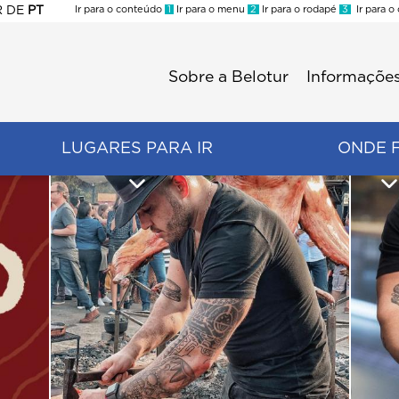
R
DE
PT
Ir para o conteúdo
1
Ir para o menu
2
Ir para o rodapé
3
Ir para o
ES
Sobre a Belotur
Informações
Menu
second
LUGARES PARA IR
ONDE 