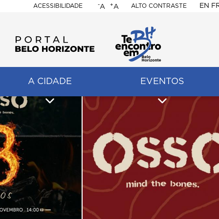
-
+
EN
F
ACESSIBILIDADE
ALTO CONTRASTE
A
A
PORTAL
BELO
HORIZONTE
A CIDADE
EVENTOS
ação
pal