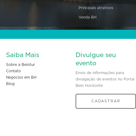
Principais atrativos
Venda BH
Saiba Mais
Divulgue seu
evento
Sobre a Belotur
Contato
Envio de informações para
Negócios em BH
divulgação de eventos no Portal
Blog
Belo Horizonte
CADASTRAR