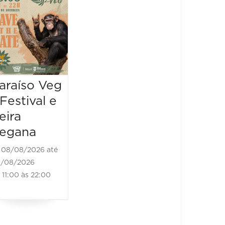
Sabores
Cerve
22/08/2026 até
22/08/2
22/08/2026
22/08/202
10:00 às 22:00
13:00 às
araíso Veg
 Festival e
eira
egana
08/08/2026 até
/08/2026
11:00 às 22:00