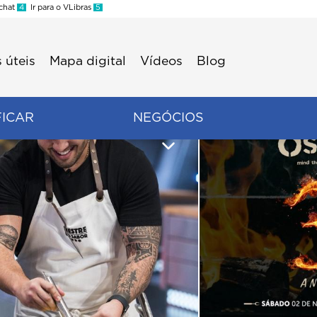
 chat
4
Ir para o VLibras
5
 úteis
Mapa digital
Vídeos
Blog
FICAR
NEGÓCIOS