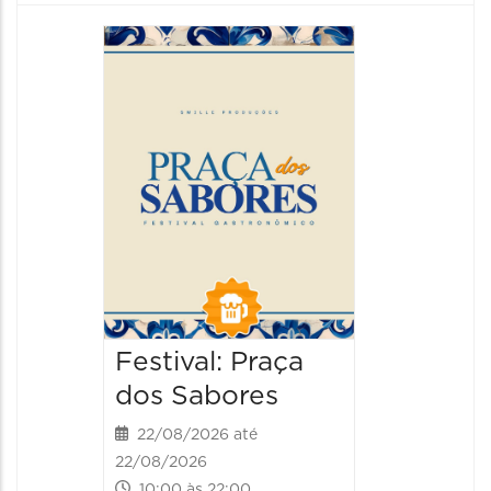
Festiva
da Cer
22/08/20
22/08/202
13:00 às
Festival: Praça
dos Sabores
22/08/2026 até
22/08/2026
10:00 às 22:00