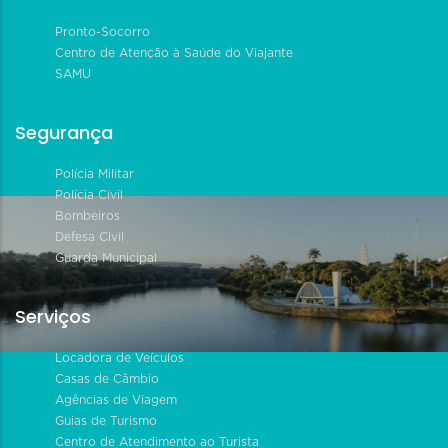
Pronto-Socorro
Centro de Atenção à Saúde do Viajante
SAMU
Segurança
Polícia Militar
Polícia Civil
Bombeiros
Defesa Civil
Guarda Municipal
Serviços
Locadora de Veículos
Casas de Câmbio
Agências de Viagem
Guias de Turismo
Centro de Atendimento ao Turista