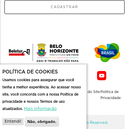
CADASTRAR
POLÍTICA DE COOKIES
Usamos cookies para assegurar que você
tenha a melhor experiência. Ao acessar nosso
Sobre a
Contato
Informaçoes
Mapa do Site
Politica de
site, você concorda com a nossa Política de
Belotur
Üteis
Privacidade
privacidade e nossos Termos de uso
Mais informação
atualizados.
Não, obrigado.
Entendi!
@ Copyright Belotur 2026. All Rights Reserved.