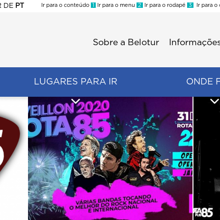
R
DE
PT
Ir para o conteúdo
1
Ir para o menu
2
Ir para o rodapé
3
Ir para o
ES
Sobre a Belotur
Informações
Menu
second
LUGARES PARA IR
ONDE 