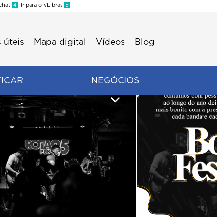
 chat
4
Ir para o VLibras
5
 úteis
Mapa digital
Vídeos
Blog
FICAR
NEGÓCIOS