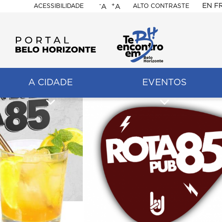
-
+
EN
F
ACESSIBILIDADE
ALTO CONTRASTE
A
A
PORTAL
BELO
HORIZONTE
A CIDADE
EVENTOS
ação
pal