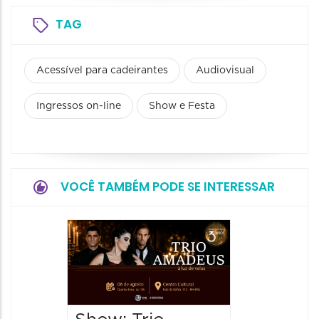
TAG
Acessível para cadeirantes
Audiovisual
Ingressos on-line
Show e Festa
VOCÊ TAMBÉM PODE SE INTERESSAR
Espetá
“Cores
- Orqu
Chines