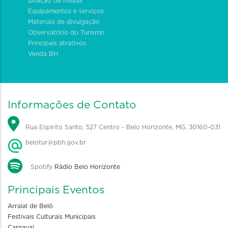
Doação de mídias
Equipamentos e serviços
Materiais de divulgação
Observatório do Turismo
Principais atrativos
Venda BH
Informações de Contato
Rua Espírito Santo, 527 Centro - Belo Horizonte, MG, 30160-031
belotur@pbh.gov.br
Spotify
Rádio Belo Horizonte
Principais Eventos
Arraial de Belô
Festivais Culturais Municipais
Carnaval