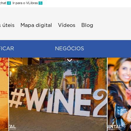
 chat
4
Ir para o VLibras
5
 úteis
Mapa digital
Vídeos
Blog
FICAR
NEGÓCIOS