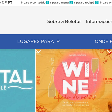
R
DE
PT
Ir para o conteúdo
1
Ir para o menu
2
Ir para o rodapé
3
Ir para o
ES
Sobre a Belotur
Informações
Menu
second
LUGARES PARA IR
ONDE 