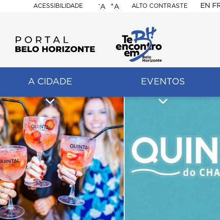
-
+
EN
F
ACESSIBILIDADE
ALTO CONTRASTE
A
A
PORTAL
BELO
HORIZONTE
A CIDADE
EVENTOS
ação
pal