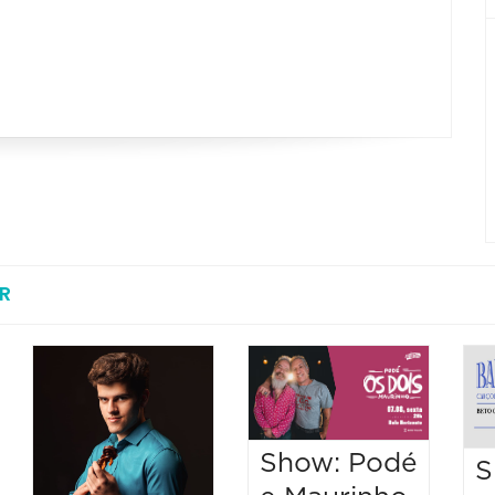
R
Show: Podé
S