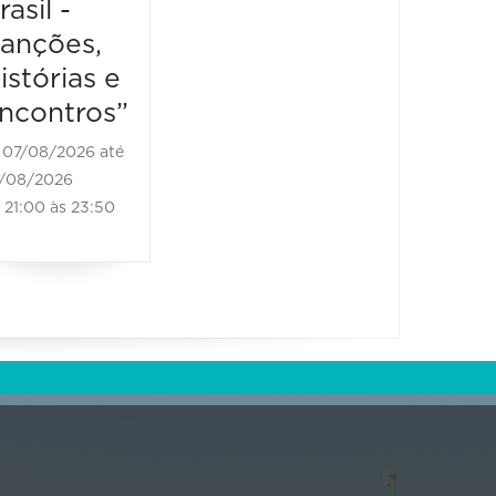
rasil -
Bones
08/08/2026 até
anções,
Brass
08/08/2026
10:00 às 20:00
istórias e
08/08/2
ncontros”
08/08/20
11:00 às
07/08/2026 até
/08/2026
21:00 às 23:50