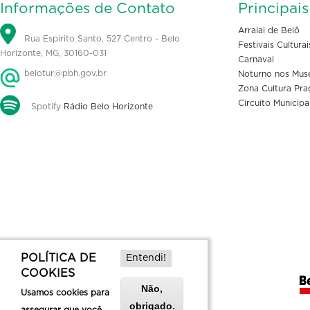
Informações de Contato
Principai
Arraial de Belô
Rua Espírito Santo, 527 Centro - Belo
Festivais Culturai
Horizonte, MG, 30160-031
Carnaval
belotur@pbh.gov.br
Noturno nos Mus
Zona Cultura Pra
Circuito Municipa
Spotify
Rádio Belo Horizonte
POLÍTICA DE
Entendi!
COOKIES
Não,
Usamos cookies para
obrigado.