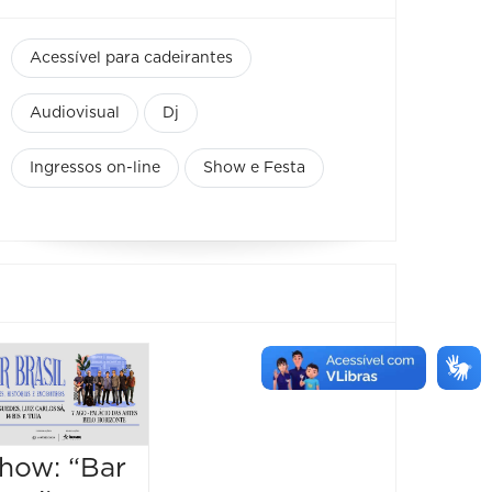
Acessível para cadeirantes
Audiovisual
Dj
Ingressos on-line
Show e Festa
Blues na
Horiz
Praça -
Brass
Edição São
Festiva
how: “Bar
Bento
Black