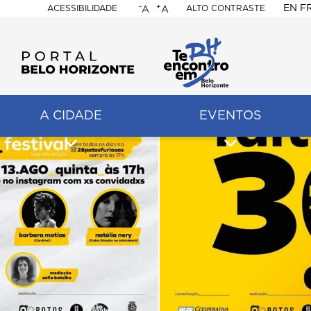
-
+
EN
F
ACESSIBILIDADE
ALTO CONTRASTE
A
A
PORTAL
BELO
HORIZONTE
A CIDADE
EVENTOS
ação
pal