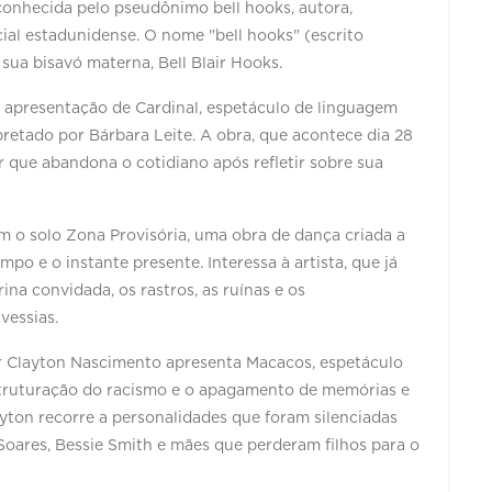
 conhecida pelo pseudônimo bell hooks, autora,
social estadunidense. O nome "bell hooks" (escrito
sua bisavó materna, Bell Blair Hooks.
e apresentação de Cardinal, espetáculo de linguagem
pretado por Bárbara Leite. A obra, que acontece dia 28
 que abandona o cotidiano após refletir sobre sua
m o solo Zona Provisória, uma obra de dança criada a
mpo e o instante presente. Interessa à artista, que já
ina convidada, os rastros, as ruínas e os
vessias.
tor Clayton Nascimento apresenta Macacos, espetáculo
struturação do racismo e o apagamento de memórias e
ayton recorre a personalidades que foram silenciadas
Soares, Bessie Smith e mães que perderam filhos para o