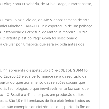
a Leite; Zona Provisória, de Rubia Braga; e Marcapasso,
 Graxa - Voz e Violão, de Alê Vianna; semana de arte
Daniel Minchoni; AMATEUR: o espetáculo de um palhaço
 A Instabilidade Perpétua, de Matheus Moreira; Outra
. O artista plástico Yago Goya foi selecionado
a Celular por Umabixa, que será exibida antes dos
e GUM4 apresenta o espetáculo (r)_e-c0L3t4. GUM4 foi
o Espaço 28 e sua performance será o resultado da
a partir do questionamento das relações sociais que
o às tecnologias, o que inevitavelmente faz com que
 - O Brasil é o 4º maior país em produção de lixo,
as. São 1,5 mil toneladas de lixo eletrônico todos os
ones são exemplos de eletrônicos que, perto do fim de