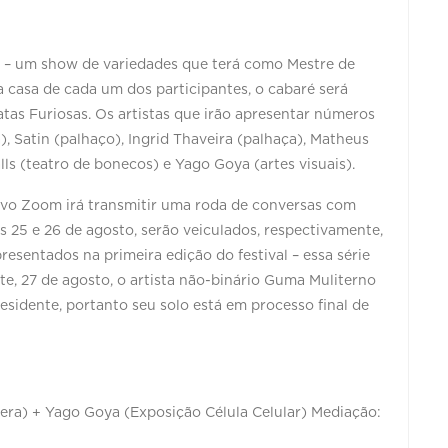
é – um show de variedades que terá como Mestre de
a casa de cada um dos participantes, o cabaré será
tas Furiosas. Os artistas que irão apresentar números
, Satin (palhaço), Ingrid Thaveira (palhaça), Matheus
ls (teatro de bonecos) e Yago Goya (artes visuais).
ivo Zoom irá transmitir uma roda de conversas com
s 25 e 26 de agosto, serão veiculados, respectivamente,
esentados na primeira edição do festival – essa série
, 27 de agosto, o artista não-binário Guma Muliterno
esidente, portanto seu solo está em processo final de
Gênera) + Yago Goya (Exposição Célula Celular) Mediação: