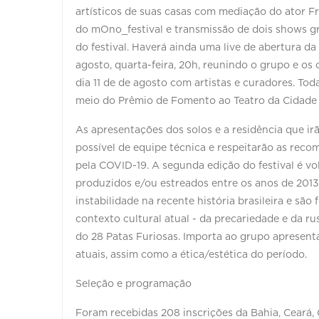
artísticos de suas casas com mediação do ator F
do mOno_festival e transmissão de dois shows g
do festival. Haverá ainda uma live de abertura d
agosto, quarta-feira, 20h, reunindo o grupo e os 
dia 11 de de agosto com artistas e curadores. Toda
meio do Prêmio de Fomento ao Teatro da Cidade 
As apresentações dos solos e a residência que i
possível de equipe técnica e respeitarão as rec
pela COVID-19. A segunda edição do festival é vol
produzidos e/ou estreados entre os anos de 2013 
instabilidade na recente história brasileira e sã
contexto cultural atual - da precariedade e da r
do 28 Patas Furiosas. Importa ao grupo apresen
atuais, assim como a ética/estética do período.
Seleção e programação
Foram recebidas 208 inscrições da Bahia, Ceará, 