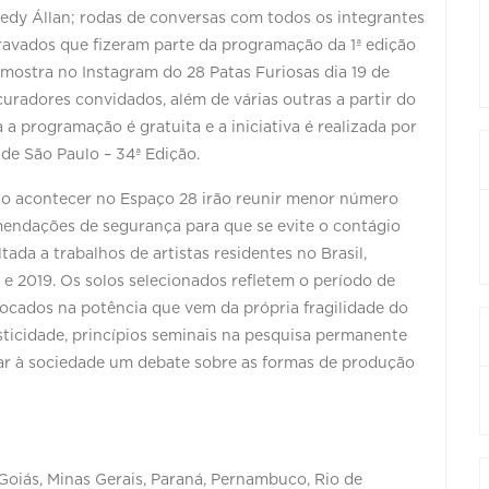
redy Állan; rodas de conversas com todos os integrantes
ravados que fizeram parte da programação da 1ª edição
a mostra no Instagram do 28 Patas Furiosas dia 19 de
curadores convidados, além de várias outras a partir do
 a programação é gratuita e a iniciativa é realizada por
de São Paulo – 34ª Edição.
rão acontecer no Espaço 28 irão reunir menor número
omendações de segurança para que se evite o contágio
tada a trabalhos de artistas residentes no Brasil,
e 2019. Os solos selecionados refletem o período de
o focados na potência que vem da própria fragilidade do
usticidade, princípios seminais na pesquisa permanente
tar à sociedade um debate sobre as formas de produção
Goiás, Minas Gerais, Paraná, Pernambuco, Rio de