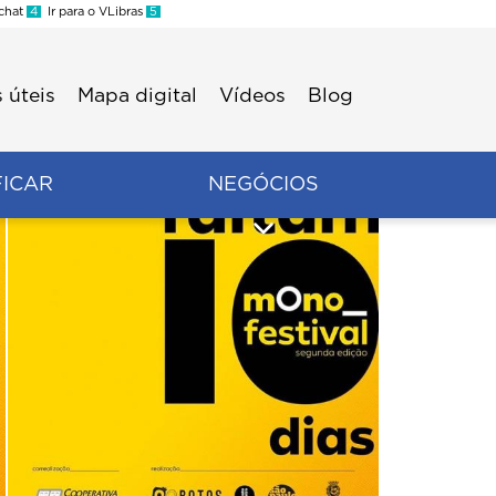
 chat
4
Ir para o VLibras
5
 úteis
Mapa digital
Vídeos
Blog
FICAR
NEGÓCIOS