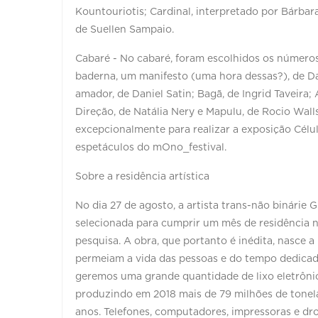
Kountouriotis; Cardinal, interpretado por Bárbar
de Suellen Sampaio.
Cabaré - No cabaré, foram escolhidos os números
baderna, um manifesto (uma hora dessas?), de 
amador, de Daniel Satin; Bagã, de Ingrid Taveira;
Direção, de Natália Nery e Mapulu, de Rocio Walls
excepcionalmente para realizar a exposição Célul
espetáculos do mOno_festival.
Sobre a residência artística
No dia 27 de agosto, a artista trans-não binári
selecionada para cumprir um mês de residência n
pesquisa. A obra, que portanto é inédita, nasce 
permeiam a vida das pessoas e do tempo dedicad
geremos uma grande quantidade de lixo eletrônico
produzindo em 2018 mais de 79 milhões de tonelad
anos. Telefones, computadores, impressoras e dr