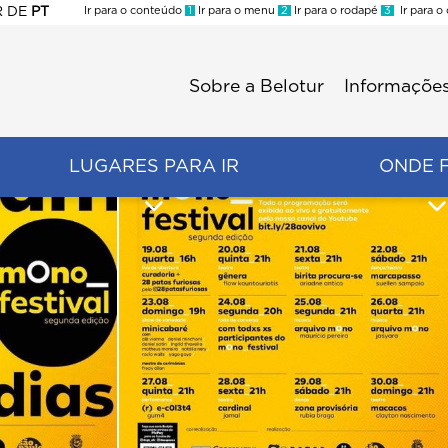
R
DE
PT
Ir para o conteúdo
1
Ir para o menu
2
Ir para o rodapé
3
Ir para o
ES
Sobre a Belotur
Informações
Menu
second
LUGARES PARA IR
ONDE 