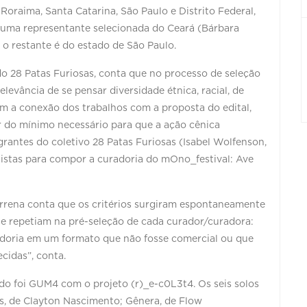
Roraima, Santa Catarina, São Paulo e Distrito Federal,
 uma representante selecionada do Ceará (Bárbara
 o restante é do estado de São Paulo.
do 28 Patas Furiosas, conta que no processo de seleção
levância de se pensar diversidade étnica, racial, de
ém a conexão dos trabalhos com a proposta do edital,
ir do mínimo necessário para que a ação cênica
grantes do coletivo 28 Patas Furiosas (Isabel Wolfenson,
rtistas para compor a curadoria do mOno_festival: Ave
errena conta que os critérios surgiram espontaneamente
e repetiam na pré-seleção de cada curador/curadora:
doria em um formato que não fosse comercial ou que
cidas”, conta.
nado foi GUM4 com o projeto (r)_e-c0L3t4. Os seis solos
os, de Clayton Nascimento; Gênera, de Flow