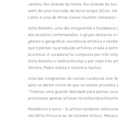
Janeiro, Rio Grande do Norte, Rio Grande do Sul, 
além de uma inscrição de Nova Iorque (EUA). Há
Leite) e uma de Minas Gerais (Suellen Sampaio) –
Sofia Botelho, uma das integrantes e fundadora 
dos projetos contemplados, o grupo destacou a re
gênero e geográfica; excelência artística e tamb
que é pensar na produção artística criada a part
aconteça. A curadoria foi composta por três inte
Sofia Botelho e Valéria Rocha) e por mais três a
Terrena, Pedro Galiza e Verônica Santos.
Uma das integrantes do núcleo curatorial, Ave T
após se darem conta de que os nomes pinçados s
“Tivemos uma grande liberdade para pensar cura
priorizasse apenas artistas reconhecidos/reconhe
Residência e solos - O artista residente selecio
são Birita Procura-se, de Ariadne Antico; Macac