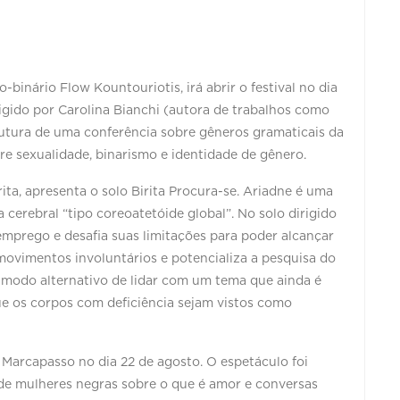
-binário Flow Kountouriotis, irá abrir o festival no dia
irigido por Carolina Bianchi (autora de trabalhos como
utura de uma conferência sobre gêneros gramaticais da
re sexualidade, binarismo e identidade de gênero.
rita, apresenta o solo Birita Procura-se. Ariadne é uma
a cerebral “tipo coreoatetóide global”. No solo dirigido
emprego e desafia suas limitações para poder alcançar
 movimentos involuntários e potencializa a pesquisa do
 modo alternativo de lidar com um tema que ainda é
e os corpos com deficiência sejam vistos como
a Marcapasso no dia 22 de agosto. O espetáculo foi
de mulheres negras sobre o que é amor e conversas