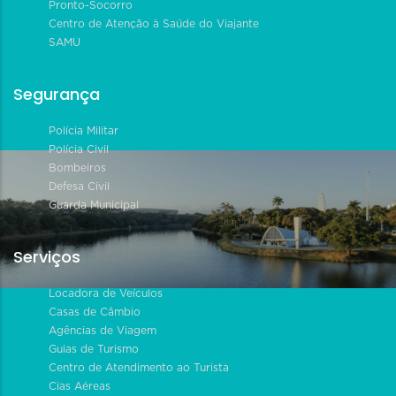
Pronto-Socorro
Centro de Atenção à Saúde do Viajante
SAMU
Segurança
Polícia Militar
Polícia Civil
Bombeiros
Defesa Civil
Guarda Municipal
Serviços
Locadora de Veículos
Casas de Câmbio
Agências de Viagem
Guias de Turismo
Centro de Atendimento ao Turista
Cias Aéreas