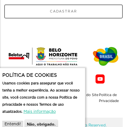
CADASTRAR
POLÍTICA DE COOKIES
Usamos cookies para assegurar que você
tenha a melhor experiência. Ao acessar nosso
Sobre a
Contato
Informaçoes
Mapa do Site
Politica de
site, você concorda com a nossa Política de
Belotur
Üteis
Privacidade
privacidade e nossos Termos de uso
Mais informação
atualizados.
Não, obrigado.
Entendi!
@ Copyright Belotur 2026. All Rights Reserved.