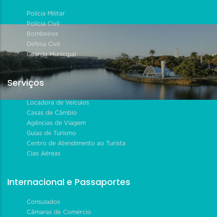
Polícia Militar
Polícia Civil
Bombeiros
Defesa Civil
Guarda Municipal
Serviços
Locadora de Veículos
Casas de Câmbio
Agências de Viagem
Guias de Turismo
Centro de Atendimento ao Turista
Cias Aéreas
Internacional e Passaportes
Consulados
Câmaras de Comércio