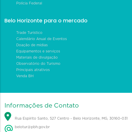
Polícia Federal
Belo Horizonte para o mercado
Trade Turístico
Calendário Anual de Eventos
Doação de mídias
Equipamentos e serviços
Materiais de divulgação
Observatório do Turismo
Principais atrativos
Venda BH
Informações de Contato
Rua Espírito Santo, 527 Centro - Belo Horizonte, MG, 30160-031
belotur@pbh.gov.br