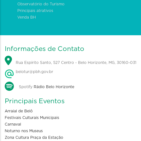
Observatório do Turismo
Principais atrativos
Venda BH
Informações de Contato
Rua Espírito Santo, 527 Centro - Belo Horizonte, MG, 30160-031
belotur@pbh.gov.br
Spotify
Rádio Belo Horizonte
Principais Eventos
Arraial de Belô
Festivais Culturais Municipais
Carnaval
Noturno nos Museus
Zona Cultura Praça da Estação