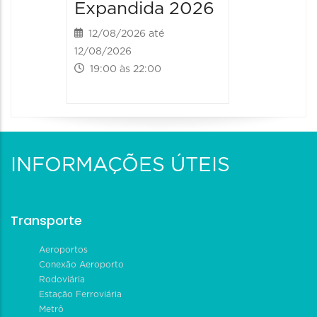
Expandida 2026
Expan
12/08/2026 até
13/08/20
12/08/2026
13/08/2026
19:00 às 22:00
09:00 às
INFORMAÇÕES ÚTEIS
Transporte
Aeroportos
Conexão Aeroporto
Rodoviária
Estação Ferroviária
Metrô