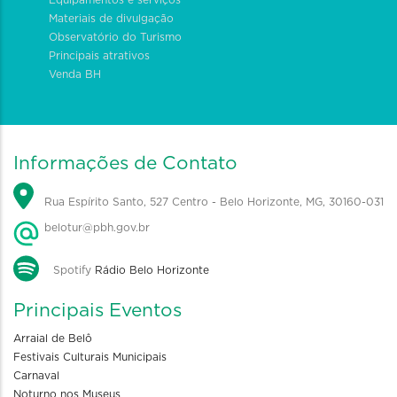
Materiais de divulgação
Observatório do Turismo
Principais atrativos
Venda BH
Informações de Contato
Rua Espírito Santo, 527 Centro - Belo Horizonte, MG, 30160-031
belotur@pbh.gov.br
Spotify
Rádio Belo Horizonte
Principais Eventos
Arraial de Belô
Festivais Culturais Municipais
Carnaval
Noturno nos Museus