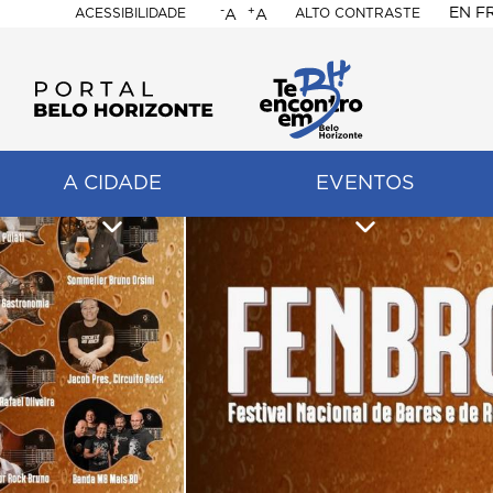
-
+
EN
F
ACESSIBILIDADE
ALTO CONTRASTE
A
A
PORTAL
BELO
HORIZONTE
A CIDADE
EVENTOS
ação
pal