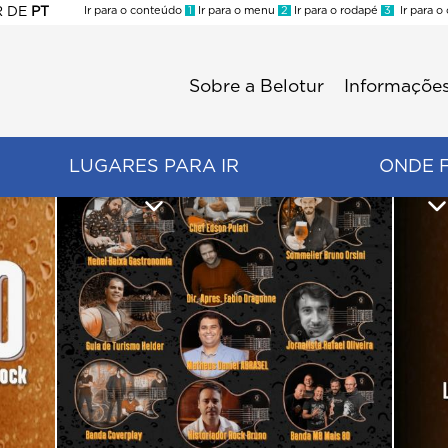
R
DE
PT
Ir para o conteúdo
1
Ir para o menu
2
Ir para o rodapé
3
Ir para o
ES
Sobre a Belotur
Informações
Menu
second
LUGARES PARA IR
ONDE 