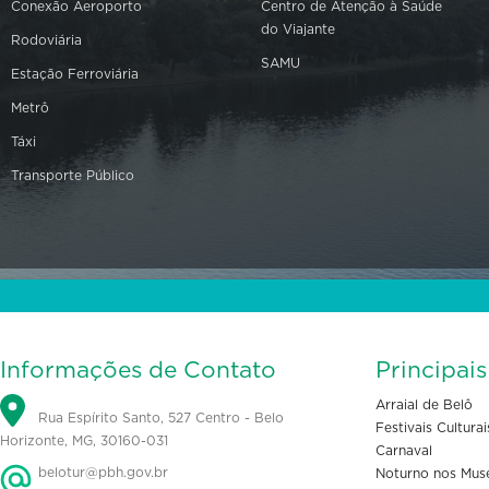
Conexão Aeroporto
Centro de Atenção à Saúde
do Viajante
Rodoviária
SAMU
Estação Ferroviária
Metrô
Táxi
Transporte Público
Informações de Contato
Principai
Arraial de Belô
Rua Espírito Santo, 527 Centro - Belo
Festivais Culturai
Horizonte, MG, 30160-031
Carnaval
belotur@pbh.gov.br
Noturno nos Mus