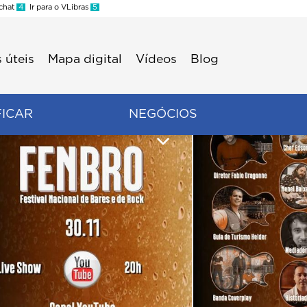
 chat
4
Ir para o VLibras
5
 úteis
Mapa digital
Vídeos
Blog
FICAR
NEGÓCIOS