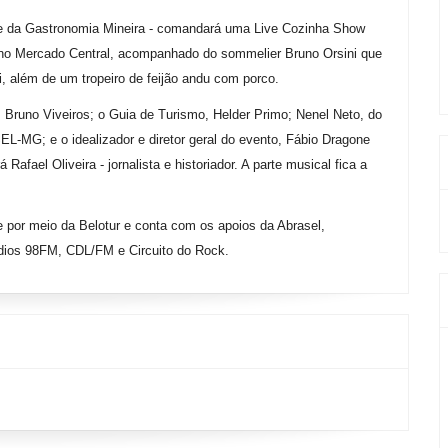
te da Gastronomia Mineira - comandará uma Live Cozinha Show
no Mercado Central, acompanhado do sommelier Bruno Orsini que
i, além de um tropeiro de feijão andu com porco.
a, Bruno Viveiros; o Guia de Turismo, Helder Primo; Nenel Neto, do
-MG; e o idealizador e diretor geral do evento, Fábio Dragone
afael Oliveira - jornalista e historiador. A parte musical fica a
 por meio da Belotur e conta com os apoios da Abrasel,
dios 98FM, CDL/FM e Circuito do Rock.