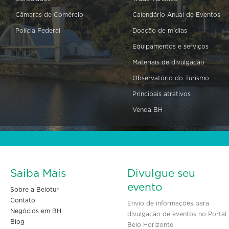
Câmaras de Comércio
Calendário Anual de Eventos
Polícia Federal
Doação de mídias
Equipamentos e serviços
Materiais de divulgação
Observatório do Turismo
Principais atrativos
Venda BH
Saiba Mais
Divulgue seu
evento
Sobre a Belotur
Contato
Envio de informações para
Negócios em BH
divulgação de eventos no Portal
Blog
Belo Horizonte