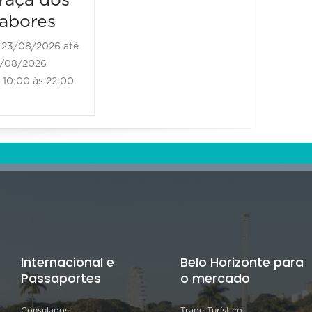
raça dos
abores
23/08/2026 até
/08/2026
10:00 às 22:00
Internacional e
Belo Horizonte para
Passaportes
o mercado
Consulados
Trade Turístico