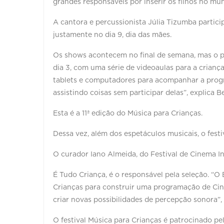
grandes responsáveis por inserir os filhos no mun
A cantora e percussionista Júlia Tizumba partic
justamente no dia 9, dia das mães.
Os shows acontecem no final de semana, mas o 
dia 3, com uma série de videoaulas para a criança
tablets e computadores para acompanhar a progr
assistindo coisas sem participar delas”, explica B
Esta é a 11ª edição do Música para Crianças.
Dessa vez, além dos espetáculos musicais, o fes
O curador Iano Almeida, do Festival de Cinema In
É Tudo Criança, é o responsável pela seleção. “O 
Crianças para construir uma programação de Cine
criar novas possibilidades de percepção sonora”, 
O festival Música para Crianças é patrocinado pel