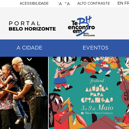
-
+
EN
F
ACESSIBILIDADE
ALTO CONTRASTE
A
A
PORTAL
BELO
HORIZONTE
A CIDADE
EVENTOS
ação
pal