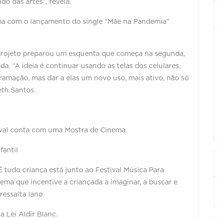
do das artes”, revela.
ipa com o lançamento do single “Mãe na Pandemia”
projeto preparou um esquenta que começa na segunda,
da. “A ideia é continuar usando as telas dos celulares,
amação, mas dar a elas um novo uso, mais ativo, não só
eth Santos.
tival conta com uma Mostra de Cinema.
fantil
É tudo criança está junto ao Festival Música Para
ma que incentive a criançada a imaginar, a buscar e
ressalta Iano.
a Lei Aldir Blanc.