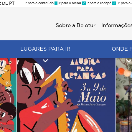
R
DE
PT
Ir para o conteúdo
1
Ir para o menu
2
Ir para o rodapé
3
Ir para o
ES
Sobre a Belotur
Informações
Menu
second
LUGARES PARA IR
ONDE 