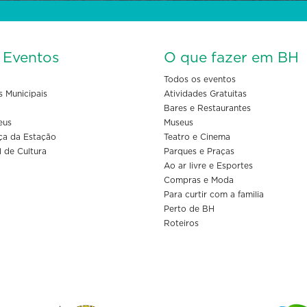
s Eventos
O que fazer em BH
Todos os eventos
s Municipais
Atividades Gratuitas
Bares e Restaurantes
eus
Museus
ça da Estação
Teatro e Cinema
l de Cultura
Parques e Praças
Ao ar livre e Esportes
Compras e Moda
Para curtir com a familia
Perto de BH
Roteiros