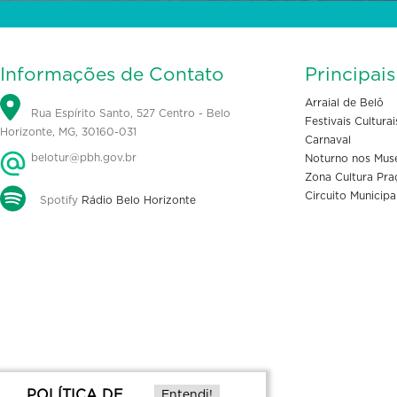
Informações de Contato
Principai
Arraial de Belô
Rua Espírito Santo, 527 Centro - Belo
Festivais Culturai
Horizonte, MG, 30160-031
Carnaval
belotur@pbh.gov.br
Noturno nos Mus
Zona Cultura Pra
Circuito Municipa
Spotify
Rádio Belo Horizonte
POLÍTICA DE
Entendi!