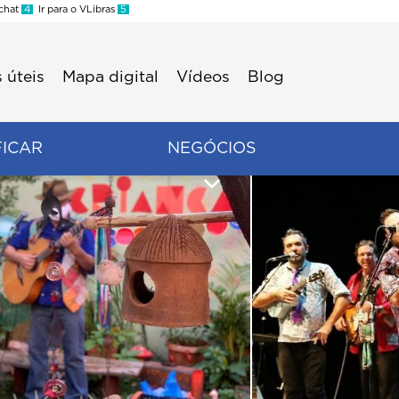
 chat
4
Ir para o VLibras
5
 úteis
Mapa digital
Vídeos
Blog
FICAR
NEGÓCIOS