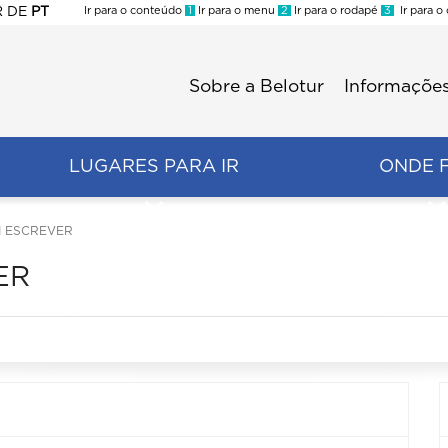
R
DE
PT
Ir para o conteúdo
1
Ir para o menu
2
Ir para o rodapé
3
Ir para o
ES
Sobre a Belotur
Informações
Menu
second
LUGARES PARA IR
ONDE 
M ESCREVER
ER