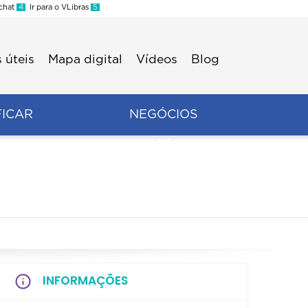
 chat
4
Ir para o VLibras
5
 úteis
Mapa digital
Vídeos
Blog
FICAR
NEGÓCIOS
INFORMAÇÕES