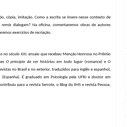
io, cópia, imitação. Como a escrita se insere nesse contexto de 
 
remix
 dialogam? Na oficina, comentaremos obras de autores 
emos exercícios de recriação.  
ão no século XXI
, ensaio que recebeu Menção Honrosa no Prêmio 
ões 
O princípio de ver histórias em todo lugar
 (romance) e 
O 
evistas no Brasil e no exterior, traduzidos para inglês e espanhol, 
4 (Espanha). É graduado em Psicologia pela UFRJ e doutor em 
tribuiu para a revista Serrote, o Blog do IMS e revista Pessoa, 