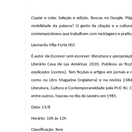
Copiar e colar. Seleção e edição. Buscas no Google. Plág
mobilidade da palavra? O gesto da citação e a cultura
contemporâneos que trabalham com reciclagens e praticar
Leonardo Villa-Forte (RJ)
É autor de 
Escrever sem escrever: literatura e apropriaç
Literário Casa de Las Américas 2020. Publicou as ficç
explicador
 (contos). Tem ficções e artigos em jornais e r
como na Litro Magazine (Inglaterra) e na revista 238
Literatura, Cultura e Contemporaneidade pela PUC-RJ. Con
entre outros. Nasceu no Rio de Janeiro em 1985.
Data: 13/8
Horário: 10h às 12h
Classificação: livre