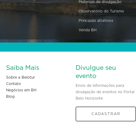
Materiais de divulgação
Observatório do Turismo
Principais atrativos
Venda BH
Saiba Mais
Divulgue seu
evento
Sobre a Belotur
Contato
Envio de informações para
Negócios em BH
divulgação de eventos no Portal
Blog
Belo Horizonte
CADASTRAR