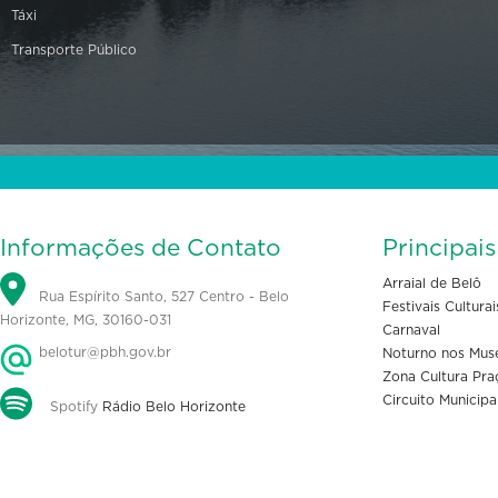
Táxi
Transporte Público
Informações de Contato
Principai
Arraial de Belô
Rua Espírito Santo, 527 Centro - Belo
Festivais Culturai
Horizonte, MG, 30160-031
Carnaval
belotur@pbh.gov.br
Noturno nos Mus
Zona Cultura Pra
Circuito Municipa
Spotify
Rádio Belo Horizonte