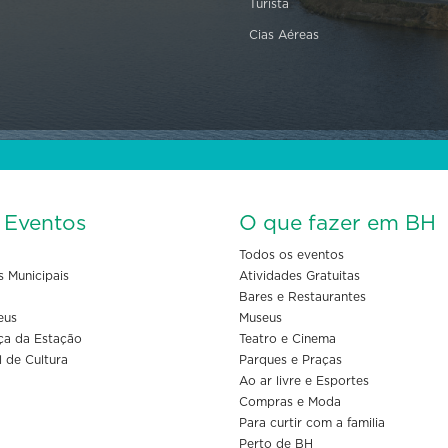
Turista
Cias Aéreas
s Eventos
O que fazer em BH
Todos os eventos
s Municipais
Atividades Gratuitas
Bares e Restaurantes
eus
Museus
ça da Estação
Teatro e Cinema
l de Cultura
Parques e Praças
Ao ar livre e Esportes
Compras e Moda
Para curtir com a familia
Perto de BH