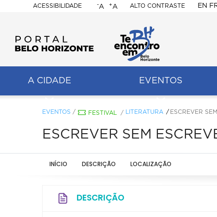
-
+
EN
F
ACESSIBILIDADE
ALTO CONTRASTE
A
A
PORTAL
BELO
HORIZONTE
A CIDADE
EVENTOS
ação
pal
EVENTOS
/
LITERATURA
ESCREVER SE
FESTIVAL
/
ESCREVER SEM ESCREV
INÍCIO
DESCRIÇÃO
LOCALIZAÇÃO
DESCRIÇÃO