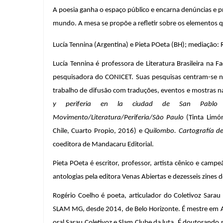
A poesia ganha o espaço público e encarna denúncias e p
mundo. A mesa se propõe a refletir sobre os elementos 
Lucía Tennina (Argentina) e Pieta POeta (BH); mediação: 
Lucía Tennina é professora de Literatura Brasileira na F
pesquisadora do CONICET. Suas pesquisas centram-se n
trabalho de difusão com traduções, eventos e mostras na
y periferia en la ciudad de San Pablo
 
Movimento/Literatura/Periferia/São Paulo
 (Tinta Limó
Chile, Cuarto Propio, 2016) e 
Quilombo. Cartografía de 
coeditora de Mandacaru Editorial.
Pieta POeta é escritor, professor, artista cênico e campe
antologias pela editora Venas Abiertas e dezesseis zines
Rogério Coelho é poeta, articulador do Coletivoz Sarau
SLAM MG, desde 2014, de Belo Horizonte. É mestre em 
oral Sarau Coletivoz e Slam Clube da luta. É doutorand