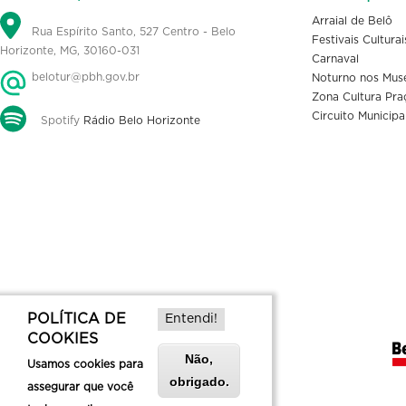
Arraial de Belô
Rua Espírito Santo, 527 Centro - Belo
Festivais Culturai
Horizonte, MG, 30160-031
Carnaval
belotur@pbh.gov.br
Noturno nos Mus
Zona Cultura Pra
Circuito Municipa
Spotify
Rádio Belo Horizonte
POLÍTICA DE
Entendi!
COOKIES
Não,
Usamos cookies para
obrigado.
assegurar que você