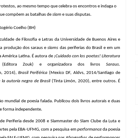
rotestos, ao mesmo tempo que celebra os encontros e indaga o 
que compõem as batalhas de 
slam
 e suas disputas.
Rogério Coelho (BH)
aculdade de Filosofia e Letras da Universidade de Buenos Aires e 
a produção dos saraus e 
slams
 das periferias do Brasil e em um 
 América Latina. É autora de
 ¡Cuidado con los poetas! Literatura 
(Editora Zouk) e organizadora dos livros 
Saraus. 
n, 2014), 
Brasil Periférica
 (Mexico DF, Aldvs, 2014/Santiago de 
la autoría negra de Brasil
 (Tinta Limón, 2020), entre outros. É 
ão mundial de poesia falada. Publicou dois livros autorais e duas 
 de forma independente.
 de Periferia desde 2008 e Slammaster do Slam Clube da Luta e 
Artes pela EBA-UFMG, com a pesquisa em 
performance
 da poesia 
o pela FALE-UFMG, com pesquisa nas 
Afrografias
 de 
performances