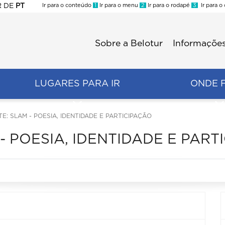
R
DE
PT
Ir para o conteúdo
1
Ir para o menu
2
Ir para o rodapé
3
Ir para o
ES
Sobre a Belotur
Informações
Menu
second
LUGARES PARA IR
ONDE 
E: SLAM - POESIA, IDENTIDADE E PARTICIPAÇÃO
- POESIA, IDENTIDADE E PART