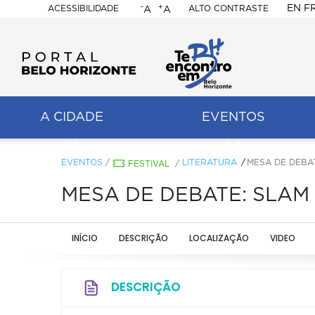
-
+
EN
F
ACESSIBILIDADE
ALTO CONTRASTE
A
A
PORTAL
BELO
HORIZONTE
A CIDADE
EVENTOS
ação
pal
EVENTOS
/
LITERATURA
MESA DE DEBAT
FESTIVAL
/
MESA DE DEBATE: SLAM 
INÍCIO
DESCRIÇÃO
LOCALIZAÇÃO
VIDEO
DESCRIÇÃO