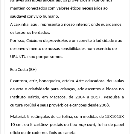
Através das lições ancestrais, os provérbios africanos nos 
mantêm conectados com 
valores éticos necessários ao 
saudável convívio humano.
A caixinha, aqui, representa o nosso interior: onde guardamos 
os tesouros herdados.
Por isso, 
Caixinha de provérbios
 é um convite à ludicidade e ao 
desenvolvimento de nossas sensibilidades num exercício de 
UBUNTU: sou porque somos.
Eda Costa (BH)
É cantora, atriz, bonequeira, arteira. Arte-educadora, deu aulas 
de arte e criatividade para crianças, adolescentes e idosos no 
Instituto Kairós, em Macacos, de 2004 a 2017. Pesquisa a 
cultura Yorùbá e seus provérbios e canções desde 2008.
Material: 
8 retângulos de cartolina, com medidas de 15X1015X 
10 cm, ou 8 cartões- postais ou tipo 
pop card
, folha de papel 
ofício ou de caderno, lápis ou caneta