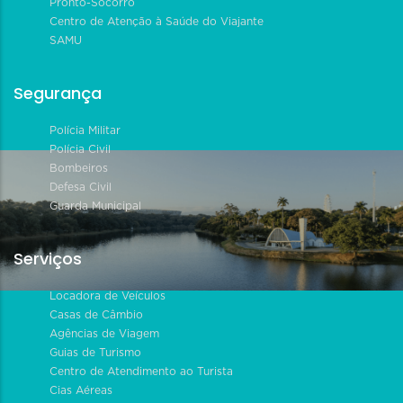
Pronto-Socorro
Centro de Atenção à Saúde do Viajante
SAMU
Segurança
Polícia Militar
Polícia Civil
Bombeiros
Defesa Civil
Guarda Municipal
Serviços
Locadora de Veículos
Casas de Câmbio
Agências de Viagem
Guias de Turismo
Centro de Atendimento ao Turista
Cias Aéreas