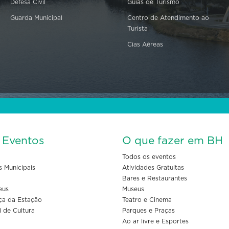
Defesa Civil
Guias de Turismo
Guarda Municipal
Centro de Atendimento ao
Turista
Cias Aéreas
s Eventos
O que fazer em BH
Todos os eventos
s Municipais
Atividades Gratuitas
Bares e Restaurantes
eus
Museus
ça da Estação
Teatro e Cinema
l de Cultura
Parques e Praças
Ao ar livre e Esportes