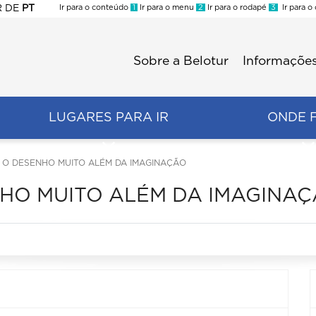
R
DE
PT
Ir para o conteúdo
1
Ir para o menu
2
Ir para o rodapé
3
Ir para o
ES
Sobre a Belotur
Informações
Menu
second
LUGARES PARA IR
ONDE 
 O DESENHO MUITO ALÉM DA IMAGINAÇÃO
HO MUITO ALÉM DA IMAGINA