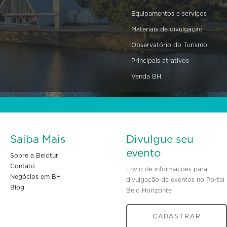
Equipamentos e serviços
Materiais de divulgação
Observatório do Turismo
Principais atrativos
Venda BH
Saiba Mais
Divulgue seu
evento
Sobre a Belotur
Contato
Envio de informações para
Negócios em BH
divulgação de eventos no Portal
Blog
Belo Horizonte
CADASTRAR