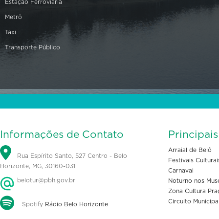
Estação Ferroviária
Metrô
Táxi
Transporte Público
Informações de Contato
Principai
Arraial de Belô
Rua Espírito Santo, 527 Centro - Belo
Festivais Culturai
Horizonte, MG, 30160-031
Carnaval
belotur@pbh.gov.br
Noturno nos Mus
Zona Cultura Pra
Circuito Municipa
Spotify
Rádio Belo Horizonte