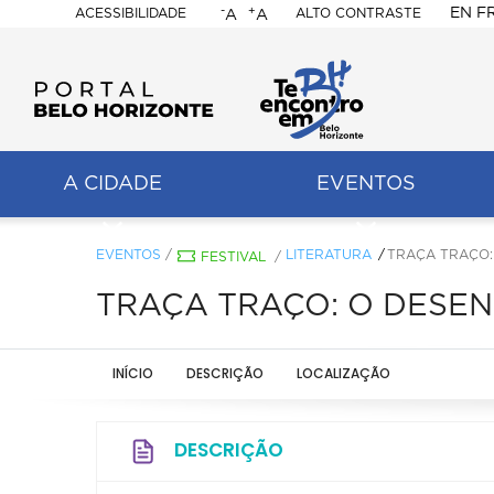
-
+
EN
F
ACESSIBILIDADE
ALTO CONTRASTE
A
A
PORTAL
BELO
HORIZONTE
A CIDADE
EVENTOS
ação
pal
EVENTOS
/
LITERATURA
TRAÇA TRAÇO:
FESTIVAL
/
TRAÇA TRAÇO: O DESEN
INÍCIO
DESCRIÇÃO
LOCALIZAÇÃO
DESCRIÇÃO