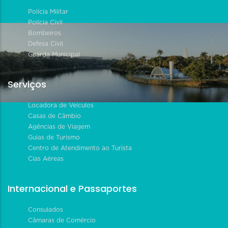
Polícia Militar
Polícia Civil
Bombeiros
Defesa Civil
Guarda Municipal
Serviços
Locadora de Veículos
Casas de Câmbio
Agências de Viagem
Guias de Turismo
Centro de Atendimento ao Turista
Cias Aéreas
Internacional e Passaportes
Consulados
Câmaras de Comércio