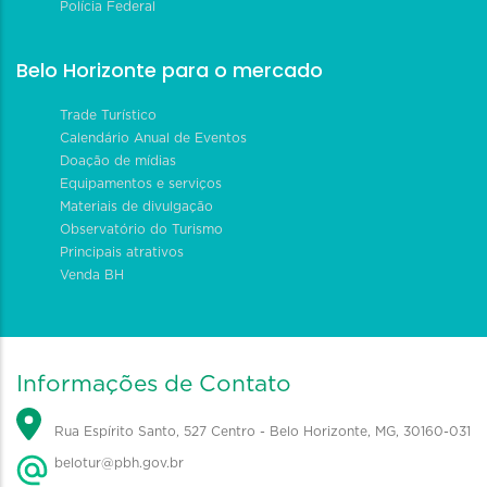
Polícia Federal
Belo Horizonte para o mercado
Trade Turístico
Calendário Anual de Eventos
Doação de mídias
Equipamentos e serviços
Materiais de divulgação
Observatório do Turismo
Principais atrativos
Venda BH
Informações de Contato
Rua Espírito Santo, 527 Centro - Belo Horizonte, MG, 30160-031
belotur@pbh.gov.br