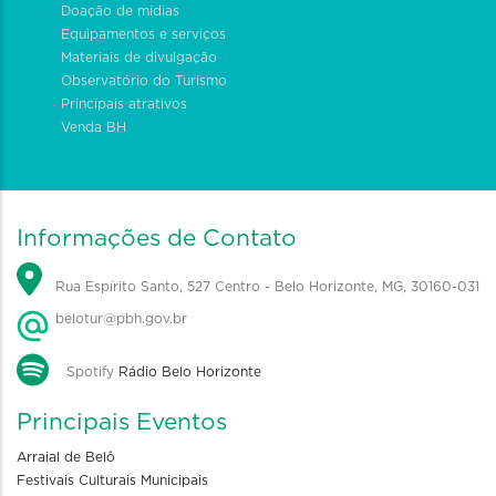
Doação de mídias
Equipamentos e serviços
Materiais de divulgação
Observatório do Turismo
Principais atrativos
Venda BH
Informações de Contato
Rua Espírito Santo, 527 Centro - Belo Horizonte, MG, 30160-031
belotur@pbh.gov.br
Spotify
Rádio Belo Horizonte
Principais Eventos
Arraial de Belô
Festivais Culturais Municipais