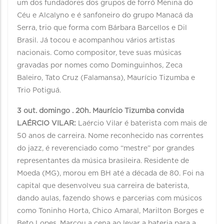
um dos fundadores dos grupos de forró Menina do
Céu e Alcalyno e é sanfoneiro do grupo Manacá da
Serra, trio que forma com Bárbara Barcellos e Dil
Brasil. Já tocou e acompanhou vários artistas
nacionais. Como compositor, teve suas músicas
gravadas por nomes como Dominguinhos, Zeca
Baleiro, Tato Cruz (Falamansa), Maurício Tizumba e
Trio Potiguá.
3 out. domingo . 20h. Maurício Tizumba convida
LAÉRCIO VILAR:
Laércio Vilar é baterista com mais de
50 anos de carreira. Nome reconhecido nas correntes
do jazz, é reverenciado como “mestre” por grandes
representantes da música brasileira. Residente de
Moeda (MG), morou em BH até a década de 80. Foi na
capital que desenvolveu sua carreira de baterista,
dando aulas, fazendo shows e parcerias com músicos
como Toninho Horta, Chico Amaral, Marilton Borges e
Beto Lopes. Marcou a cena ao levar a bateria para a