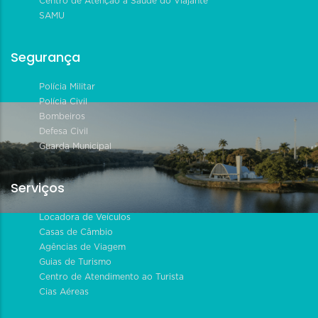
Centro de Atenção à Saúde do Viajante
SAMU
Segurança
Polícia Militar
Polícia Civil
Bombeiros
Defesa Civil
Guarda Municipal
Serviços
Locadora de Veículos
Casas de Câmbio
Agências de Viagem
Guias de Turismo
Centro de Atendimento ao Turista
Cias Aéreas