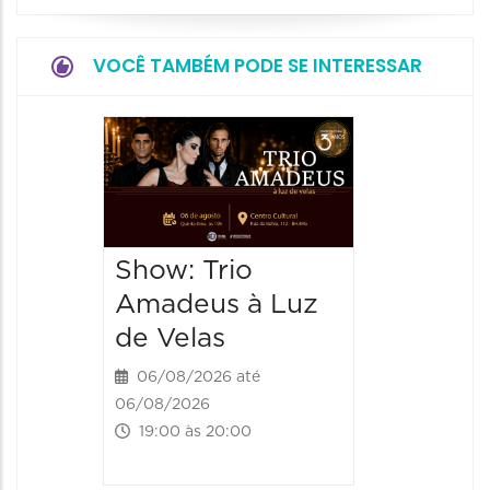
VOCÊ TAMBÉM PODE SE INTERESSAR
Show: 
de Sá
06/08/20
06/08/202
Show: Trio
20:00 às
Amadeus à Luz
de Velas
06/08/2026 até
06/08/2026
19:00 às 20:00