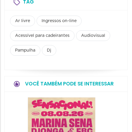
TAG
Ar livre
Ingressos on-line
Acessível para cadeirantes
Audiovisual
Pampulha
Dj
VOCÊ TAMBÉM PODE SE INTERESSAR
Show: 
Handel
08/08/20
08/08/202