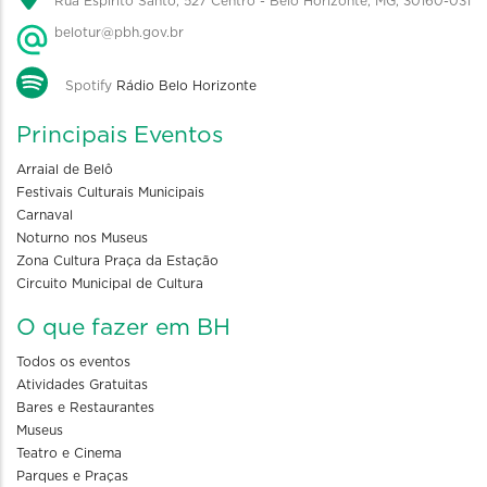
Rua Espírito Santo, 527 Centro - Belo Horizonte, MG, 30160-031
belotur@pbh.gov.br
Spotify
Rádio Belo Horizonte
Principais Eventos
Arraial de Belô
Festivais Culturais Municipais
Carnaval
Noturno nos Museus
Zona Cultura Praça da Estação
Circuito Municipal de Cultura
O que fazer em BH
Todos os eventos
Atividades Gratuitas
Bares e Restaurantes
Museus
Teatro e Cinema
Parques e Praças