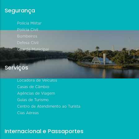
Segurança
Polícia Militar
Polícia Civil
Bombeiros
Defesa Civil
Guarda Municipal
Serviços
Locadora de Veículos
Casas de Câmbio
Agências de Viagem
Guias de Turismo
Centro de Atendimento ao Turista
Cias Aéreas
Internacional e Passaportes