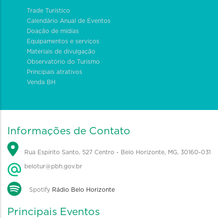
Trade Turístico
Calendário Anual de Eventos
Doação de mídias
Equipamentos e serviços
Materiais de divulgação
Observatório do Turismo
Principais atrativos
Venda BH
Informações de Contato
Rua Espírito Santo, 527 Centro - Belo Horizonte, MG, 30160-031
belotur@pbh.gov.br
Spotify
Rádio Belo Horizonte
Principais Eventos