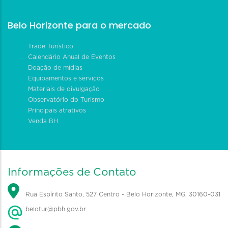
Belo Horizonte para o mercado
Trade Turístico
Calendário Anual de Eventos
Doação de mídias
Equipamentos e serviços
Materiais de divulgação
Observatório do Turismo
Principais atrativos
Venda BH
Informações de Contato
Rua Espírito Santo, 527 Centro - Belo Horizonte, MG, 30160-031
belotur@pbh.gov.br