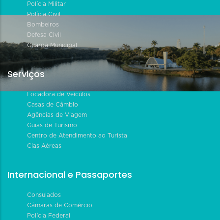
Polícia Militar
Polícia Civil
Bombeiros
Defesa Civil
Guarda Municipal
Serviços
Locadora de Veículos
Casas de Câmbio
Agências de Viagem
Guias de Turismo
Centro de Atendimento ao Turista
Cias Aéreas
Internacional e Passaportes
Consulados
Câmaras de Comércio
Polícia Federal