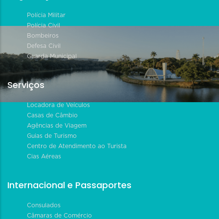
Polícia Militar
Polícia Civil
Bombeiros
Defesa Civil
Guarda Municipal
Serviços
Locadora de Veículos
Casas de Câmbio
Agências de Viagem
Guias de Turismo
Centro de Atendimento ao Turista
Cias Aéreas
Internacional e Passaportes
Consulados
Câmaras de Comércio