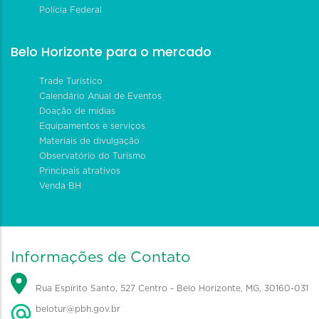
Polícia Federal
Belo Horizonte para o mercado
Trade Turístico
Calendário Anual de Eventos
Doação de mídias
Equipamentos e serviços
Materiais de divulgação
Observatório do Turismo
Principais atrativos
Venda BH
Informações de Contato
Rua Espírito Santo, 527 Centro - Belo Horizonte, MG, 30160-031
belotur@pbh.gov.br