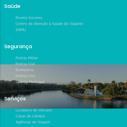
Saúde
Pronto-Socorro
Centro de Atenção à Saúde do Viajante
SAMU
Segurança
Polícia Militar
Polícia Civil
Bombeiros
Defesa Civil
Guarda Municipal
Serviços
Locadora de Veículos
Casas de Câmbio
Agências de Viagem