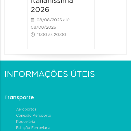
Italianíssima
14:00 às
2026
08/08/2026 até
08/08/2026
11:00 às 20:00
INFORMAÇÕES ÚTEIS
Transporte
Aeroportos
Conexão Aeroporto
Rodoviária
Estação Ferroviária