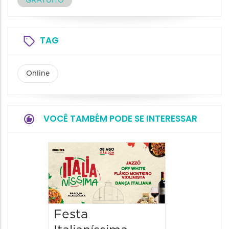
GRATUITO
TAG
Online
VOCÊ TAMBÉM PODE SE INTERESSAR
Board
Biblio
SESIM
08/08/20
Festa
08/08/202