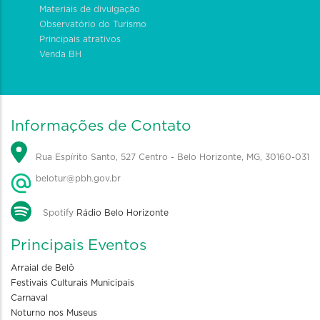
Materiais de divulgação
Observatório do Turismo
Principais atrativos
Venda BH
Informações de Contato
Rua Espírito Santo, 527 Centro - Belo Horizonte, MG, 30160-031
belotur@pbh.gov.br
Spotify
Rádio Belo Horizonte
Principais Eventos
Arraial de Belô
Festivais Culturais Municipais
Carnaval
Noturno nos Museus