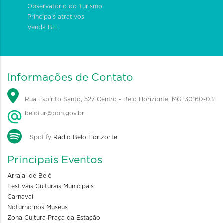
Observatório do Turismo
Principais atrativos
Venda BH
Informações de Contato
Rua Espírito Santo, 527 Centro - Belo Horizonte, MG, 30160-031
belotur@pbh.gov.br
Spotify
Rádio Belo Horizonte
Principais Eventos
Arraial de Belô
Festivais Culturais Municipais
Carnaval
Noturno nos Museus
Zona Cultura Praça da Estação