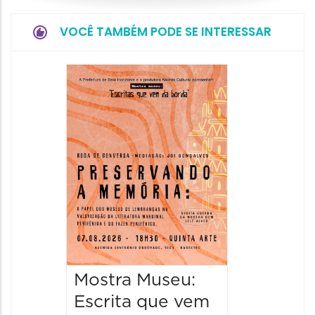
VOCÊ TAMBÉM PODE SE INTERESSAR
Festa
Italian
2026
08/08/20
08/08/202
11:00 às 
Mostra Museu:
Escrita que vem